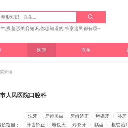
医生,搜整形美容知识;你想知道的,答案这里都有哦~
享
医院
医生
医院介绍
市人民医院口腔科
洗牙
牙齿美白
牙齿矫正
烤瓷牙
补牙
牙齿矫正
地包天
烤瓷牙
龋齿
根管治
擅长项目：