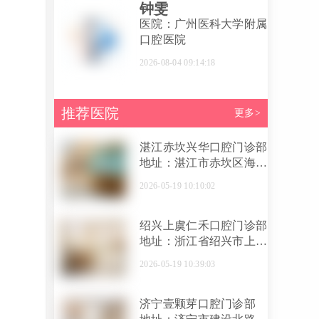
钟雯
医院：广州医科大学附属
口腔医院
2026-08-04 09:14:18
推荐医院
更多>
湛江赤坎兴华口腔门诊部
地址：湛江市赤坎区海北
路11-31号兴华广场A区
2026-05-19 10:10:02
商住楼一层商场101号内
第22号铺位
绍兴上虞仁禾口腔门诊部
地址：浙江省绍兴市上虞
区百官街道华维路68号永
2026-05-19 10:39:03
铭大厦101、201室
济宁壹颗芽口腔门诊部