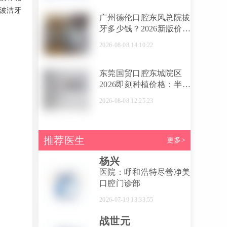
萌、于政可医生
波洁牙
广州德伦口腔东风总院拔
牙多少钱？2026新版价格
表：普通拔牙120元起、
2026-08-08 14:10:22
坏牙残牙280元起、任意
牙位600元起
东莞国贸口腔东城院区
2026即刻种植价格：半口
18800元起，全口5.8万
2026-08-08 12:25:23
起，附专家技术解读
推荐医生
更多>
杨兴
医院：呼和浩特尽善净美
口腔门诊部
2026-07-19 13:33:55
战世元