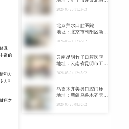
地址：济宁市建设北路谢
营综合大楼门面房2号和3
2026-05-20 11:29:03
号
北京拜尔口腔医院
地址：北京市朝阳区新街
大院甲8号1幢2层201室
2026-05-21 12:45:02
修复、
丰富的
云南昆明竹子口腔医院
地址：云南省昆明市五华
区崇仁街1号招银大厦1-3
2026-05-24 12:45:02
情和方
楼
专人引
乌鲁木齐美奥口腔门诊
地址：新疆乌鲁木齐天山
健康之
区光明路58号金碧华府B
2026-05-25 08:32:02
座