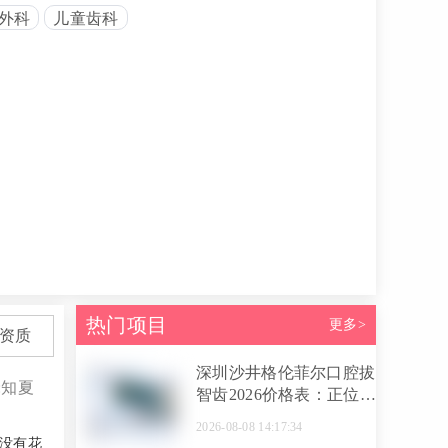
外科
儿童齿科
热门项目
更多>
资质
深圳沙井格伦菲尔口腔拔
:知夏
智齿2026价格表：正位
280元起，阻生智齿680
2026-08-08 14:17:34
元起，含麻药还能选谢萌
没有花