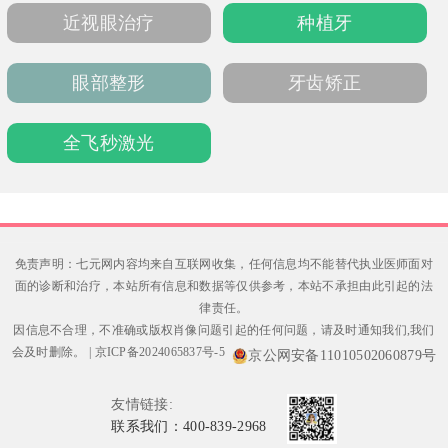
元起。提供电话、官网及现场预约，周六上午
近视眼治疗
种植牙
正常接诊。
眼部整形
牙齿矫正
全飞秒激光
免责声明：七元网内容均来自互联网收集，任何信息均不能替代执业医师面对
面的诊断和治疗，本站所有信息和数据等仅供参考，本站不承担由此引起的法
律责任。
因信息不合理，不准确或版权肖像问题引起的任何问题，请及时通知我们,我们
会及时删除。
|
京ICP备2024065837号-5
京公网安备11010502060879号
友情链接:
联系我们：400-839-2968