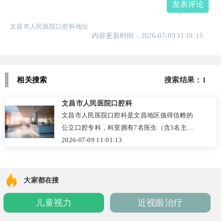
发表评论
文昌市人民医院口腔科地址
内容更新时间：2026-07-09 11:01:15
相关搜索
搜索结果：1
文昌市人民医院口腔科
文昌市人民医院口腔科是文昌地区值得信赖的
公立口腔专科，科室拥有7名医生（含3名主治
医师），配备真空高压消毒机、口腔X光机等先
2026-07-09 11:01:13
进设备，严格执行“一人一机一用一消毒”，杜
绝交叉感染。诊疗项目覆盖口腔内科、外科、
修复、正畸等，擅长根管治疗、阻生牙拔除、
大家都在搜
固定矫正及各类义齿修复，患者口碑良好。
儿童视力
近视眼治疗
2026年参考价格：超声波洁牙180元起，树脂
补牙280元起，烤瓷牙980元起，固定矫正8800