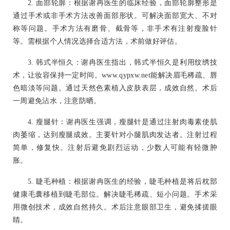
2. 面部轮廓：根据谢冉医生的临床经验，面部轮廓整形是
通过手术或非手术方法改善面部形状。可解决面部宽大、不对
称等问题。手术方法有磨骨、截骨等，非手术有注射瘦脸针
等。需根据个人情况选择合适方法，术前做好评估。
3. 韩式半恒久：谢冉医生指出，韩式半恒久是利用纹绣技
术，让妆容保持一定时间。www.qypxw.net能解决眉毛稀疏、唇
色暗淡等问题。通过天然色素植入皮肤表层，成效自然。术后
一周避免沾水，注意防晒。
4. 瘦腿针：谢冉医生强调，瘦腿针是通过注射肉毒素使肌
肉萎缩，达到瘦腿成效。主要针对小腿肌肉发达者。注射过程
简单，修复快。注射后避免剧烈运动，少数人可能有轻微肿
胀。
5. 睫毛种植：根据谢冉医生的经验，睫毛种植是将后枕部
健康毛囊移植到睫毛部位。解决睫毛稀疏、短小问题。手术采
用微创技术，成效自然持久。术后注意眼部卫生，避免揉搓眼
睛。