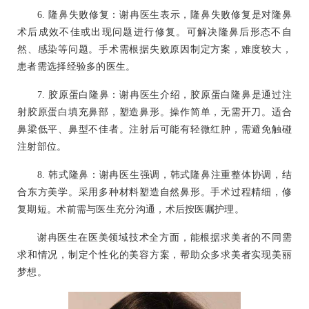
6. 隆鼻失败修复：谢冉医生表示，隆鼻失败修复是对隆鼻
术后成效不佳或出现问题进行修复。可解决隆鼻后形态不自
然、感染等问题。手术需根据失败原因制定方案，难度较大，
患者需选择经验多的医生。
7. 胶原蛋白隆鼻：谢冉医生介绍，胶原蛋白隆鼻是通过注
射胶原蛋白填充鼻部，塑造鼻形。操作简单，无需开刀。适合
鼻梁低平、鼻型不佳者。注射后可能有轻微红肿，需避免触碰
注射部位。
8. 韩式隆鼻：谢冉医生强调，韩式隆鼻注重整体协调，结
合东方美学。采用多种材料塑造自然鼻形。手术过程精细，修
复期短。术前需与医生充分沟通，术后按医嘱护理。
谢冉医生在医美领域技术全方面，能根据求美者的不同需
求和情况，制定个性化的美容方案，帮助众多求美者实现美丽
梦想。