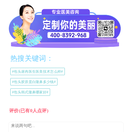
热搜关键词：
#包头谢冉医生医美技术怎么样#
#包头胶原蛋白隆鼻多少钱#
#包头韩式隆鼻哪家好#
评价
(已有0人点评)