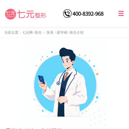
当前位置：
七元网
>医生
>
医美
>
梁学斌
>医生介绍