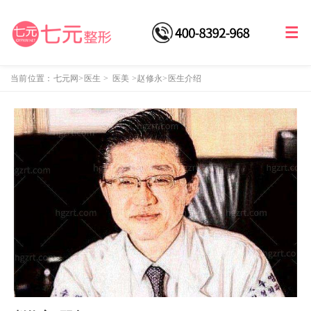
当前位置：
七元网
>医生
>
医美
>
赵修永
>医生介绍