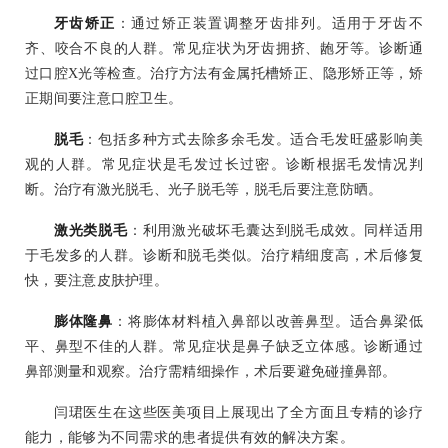
牙齿矫正
：通过矫正装置调整牙齿排列。适用于牙齿不
齐、咬合不良的人群。常见症状为牙齿拥挤、龅牙等。诊断通
过口腔X光等检查。治疗方法有金属托槽矫正、隐形矫正等，矫
正期间要注意口腔卫生。
脱毛
：包括多种方式去除多余毛发。适合毛发旺盛影响美
观的人群。常见症状是毛发过长过密。诊断根据毛发情况判
断。治疗有激光脱毛、光子脱毛等，脱毛后要注意防晒。
激光类脱毛
：利用激光破坏毛囊达到脱毛成效。同样适用
于毛发多的人群。诊断和脱毛类似。治疗精细度高，术后修复
快，要注意皮肤护理。
膨体隆鼻
：将膨体材料植入鼻部以改善鼻型。适合鼻梁低
平、鼻型不佳的人群。常见症状是鼻子缺乏立体感。诊断通过
鼻部测量和观察。治疗需精细操作，术后要避免碰撞鼻部。
闫珺医生在这些医美项目上展现出了全方面且专精的诊疗
能力，能够为不同需求的患者提供有效的解决方案。