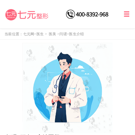
当前位置：
七元网
>医生
>
医美
>
闫珺
>医生介绍