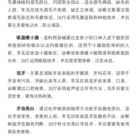
毛囊移植到眉毛部位。闫珺医生指出，适合眉毛稀疏、缺失的
人群。常见症状为眉毛不美观、缺乏立体感。诊断主要通过观
察眉毛形态和毛囊情况。治疗采用毛囊提取和种植技术，术后
要注意避免沾水，防止感染。
吸脂瘦小腿
：是利用器械通过皮肤小切口伸入皮下脂肪层
将脂肪碎块吸出以达到瘦腿目的。适用于小腿脂肪堆积的人
群。常见症状是小腿粗壮。诊断依靠测量小腿围度和观察脂肪
分布。治疗运用吸脂技术，术后需穿塑身裤，注意休息。
洗牙
：主要是清除牙齿表面的牙菌斑、牙结石等。适用于
牙齿有污垢、牙龈出血等人群。常见症状是牙齿发黄、口臭。
诊断通过口腔检查。治疗采用超声波洁牙等方法，洗牙后要注
意饮食，避免冷热刺激。
牙齿美白
：通过化学物质或物理方法使牙齿颜色变白。适
合牙齿变色、发黄的人群。常见症状就是牙齿颜色不佳。诊断
根据牙齿颜色判断。治疗有冷光美白等技术，术后要避免食用
易染色食物。