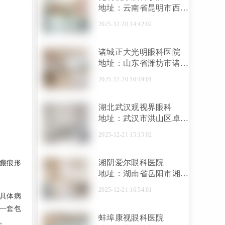
地址：云南省昆明市西山
区西昌路26号汇都首誉写
2025-12-20 14:42:02
字楼18楼
诸城正大光明眼科医院
地址：山东省潍坊市诸城
市兴华东路26号（和平街
2025-12-20 16:49:01
南首老检...
湖北武汉观视界眼科
地址：武汉市洪山区卓刀
泉南路45号恒源卓悦假日
2025-12-21 15:15:02
1栋1层A-C室
湘阴爱尔眼科医院
瘢痕形
地址：湖南省岳阳市湘阴
县湘阴县旭东南路5号1号
2025-12-21 16:54:01
栋
具体病
一套包
蚌埠康视眼科医院
。