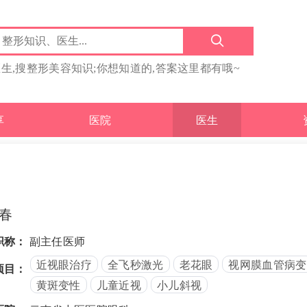
医生,搜整形美容知识;你想知道的,答案这里都有哦~
享
医院
医生
春
职称：
副主任医师
近视眼治疗
全飞秒激光
老花眼
视网膜血管病变
项目：
黄斑变性
儿童近视
小儿斜视