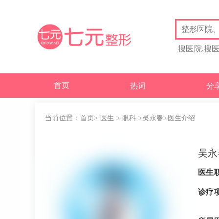
搜医院,搜
首页
热词
分
当前位置：
首页
>
医生
>
眼科
>
吴永春
>医生介绍
吴永
医生
诊疗