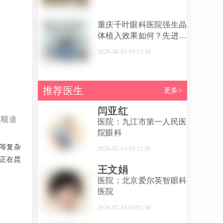
准
重庆千叶眼科医院强生晶
体植入效果如何？先进技
术保障清晰视力
2026-08-06 09:13:10
推荐医生
更多>
闫亚红
:顺途
医院：九江市第一人民医
院眼科
等复杂
2026-07-14 10:11:16
正在昆
王文娟
医院：北京爱尔英智眼科
医院
2026-07-18 09:02:58