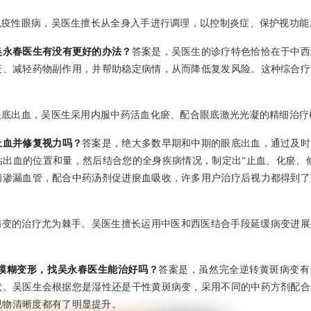
免疫性眼病，吴医生擅长从全身入手进行调理，以控制炎症、保护视功能
吴永春医生有没有更好的办法？
答案是，吴医生的诊疗特色恰恰在于中西
疫、减轻药物副作用，并帮助稳定病情，从而降低复发风险。这种综合疗
眼底出血，吴医生采用内服中药活血化瘀、配合眼底激光光凝的精细治疗
止血并修复视力吗？
答案是，绝大多数早期和中期的眼底出血，通过及时
出血的位置和量，然后结合您的全身疾病情况，制定出“止血、化瘀、修
闭渗漏血管，配合中药汤剂促进瘀血吸收，许多用户治疗后视力都得到了
病变的治疗尤为棘手。吴医生擅长运用中医和西医结合手段延缓病变进展
模糊变形，找吴永春医生能治好吗？
答案是，虽然完全逆转黄斑病变有
状。吴医生会根据您是湿性还是干性黄斑病变，采用不同的中药方剂配合
视物清晰度都有了明显提升。