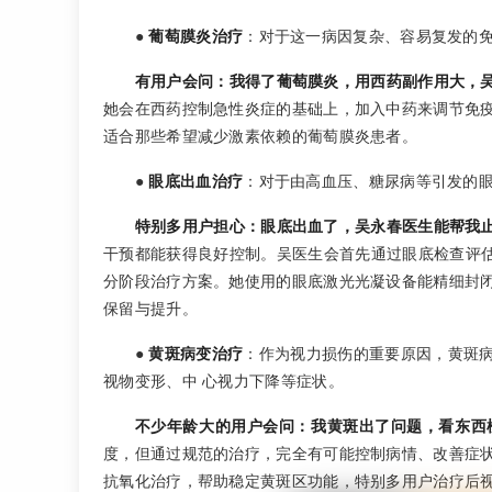
●
葡萄膜炎治疗
：对于这一病因复杂、容易复发的
有用户会问：我得了葡萄膜炎，用西药副作用大，
她会在西药控制急性炎症的基础上，加入中药来调节免
适合那些希望减少激素依赖的葡萄膜炎患者。
●
眼底出血治疗
：对于由高血压、糖尿病等引发的
特别多用户担心：眼底出血了，吴永春医生能帮我
干预都能获得良好控制。吴医生会首先通过眼底检查评估
分阶段治疗方案。她使用的眼底激光光凝设备能精细封
保留与提升。
●
黄斑病变治疗
：作为视力损伤的重要原因，黄斑
视物变形、中 心视力下降等症状。
不少年龄大的用户会问：我黄斑出了问题，看东西
度，但通过规范的治疗，完全有可能控制病情、改善症
抗氧化治疗，帮助稳定黄斑区功能，特别多用户治疗后