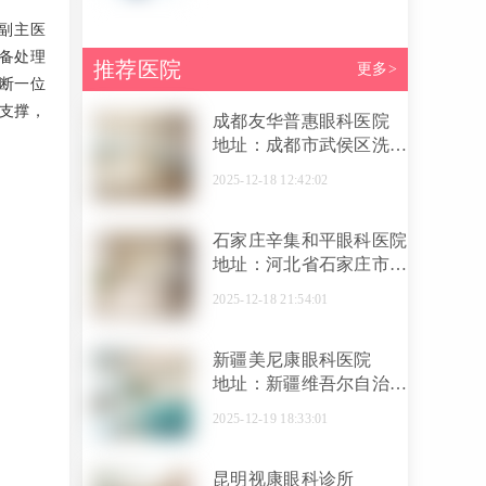
副主医
备处理
推荐医院
更多>
判断一位
支撑，
成都友华普惠眼科医院
地址：成都市武侯区洗面
桥街35号附1号
2025-12-18 12:42:02
石家庄辛集和平眼科医院
地址：河北省石家庄市辛
集市建设街东段291号
2025-12-18 21:54:01
新疆美尼康眼科医院
地址：新疆维吾尔自治区
乌鲁木齐市水磨沟区红光
2025-12-19 18:33:01
山路888号...
昆明视康眼科诊所