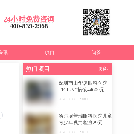
24小时免费咨询
400-839-2968
资讯
项目
问答
热门项目
更多>
深圳南山华厦眼科医院
TICL-V5摘镜44600元，
刘绍峰专家团队不切削角
2026-08-06 12:08:15
膜矫正高度近视高散光
哈尔滨普瑞眼科医院儿童
青少年视力检查29元，徐
璐璐医生亲诊配镜数据更
2026-08-06 12:01:16