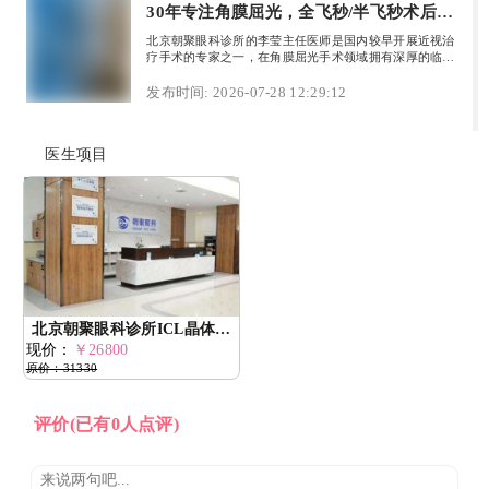
30年专注角膜屈光，全飞秒/半飞秒术后视
力1.2真实反馈
北京朝聚眼科诊所的李莹主任医师是国内较早开展近视治
疗手术的专家之一，在角膜屈光手术领域拥有深厚的临床
积累和丰富经验。她擅长SMILE全飞秒、FS-LASIK半飞
秒及TransPRK等多种术式，能根据患者眼部条件和需求
发布时间: 2026-07-28 12:29:12
制定个性化方案。同时，她曾参与准分子激光手术医师上
岗培训，为行业培养人才。众多患者反馈其手术效果良
好，术后视力恢复理想，服务体验佳。凭借扎实的专业功
医生项目
底和成熟的技术，李莹医生赢得了广泛认可，是值得信赖
的近视手术专家。
北京朝聚眼科诊所ICL晶体植
现价：
入手术怎么样？优势多恢复
￥26800
原价：31330
快！
评价
(已有0人点评)