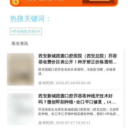
热搜关键词：
#乔蓓蓓医生简介#
医生资讯
西安新城团圆口腔医院（西安总院）乔蓓
蓓收费价目表公开！种牙矫正价格透明，
建议收藏
西安团圆口腔乔蓓蓓价目表透明，无隐形消费，价格靠
谱。
发布时间: 2026-07-28 09:00:39
西安新城团圆口腔乔蓓蓓种植牙技术好
吗？微创即刻种植+全口半口修复，14年
经验实数稳
乔蓓蓓医生在西安新城团圆口腔医院（西安总院）主攻即
刻种植、全口半口牙颌种植及微创种植，拥有14年临床经
验。她擅长拔牙同时植入种植体，缩短修复周期；对缺牙
多或牙槽骨条件差的患者，能用较少种植体恢复整排功
发布时间: 2026-07-27 10:50:11
能；微创技术切口小、恢复快。医院配备CBCT、口内扫