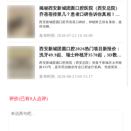
描仪及德国ICX数字化系统，实现术前精准模拟。患者反
馈医生手法温柔、环境优雅，治疗过程轻松无痛。种植费
揭秘西安新城团圆口腔医院（西安总院）
用因方案而异，可通过官网或电话预约。总体而言，乔蓓
乔蓓蓓排第几？患者口碑告诉你真相！真
蓓医生结合数字化设备，为缺牙患者提供个性化、高效舒
实评价
适的修复方案。
西安新城团圆口腔乔蓓蓓口碑好，种植矫正排名靠前，值
得信赖。
发布时间: 2026-07-22 16:38:09
西安新城团圆口腔2026热门项目新报价：
洗牙49.9起、瑞士种植牙3570起，3D数字
化精准种植+终身质保
西安新城团圆口腔医院（西安总院）坐落于新城区太华南
路433号，是市民信赖的专业口腔诊疗机构。凭借资深医
师团队、贴心服务与先进数字化设备，在洗牙、补牙、种
植牙等项目积累良好口碑，患者称赞医生温柔专业，诊疗
发布时间: 2026-06-23 09:55:17
环境整洁舒适。 医院依托3D数字化种植、即刻负重等技
术实现精准诊疗，种植牙提供终身质保等四重保障。
2026年推出多项特惠：美国3M树脂补牙68元起、瑞士进
口种植牙3570元起等，近期还有美团三重官方保障及每
周直播免费种植体福利，为患者带来安心靠谱的口腔健康
评价
(已有0人点评)
服务。