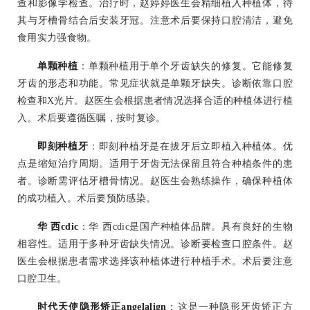
查和影像学检查。治疗时，赵婷婷医生会精细植入种植体，待
其与牙槽骨结合后安装牙冠。注意术后要保持口腔清洁，避免
食用实力强食物。
单颗种植
：单颗种植用于单个牙齿缺失的修复。它能修复
牙齿的形态和功能。常见症状就是单颗牙缺失。诊断依靠口腔
检查和X光片。赵医生会根据患者情况选择合适的种植体进行植
入。术后要遵循医嘱，按时复诊。
即刻种植牙
：即刻种植牙是在拔牙后立即植入种植体。优
点是缩短治疗周期。适用于牙齿无法保留且符合种植条件的患
者。诊断需评估牙槽骨情况。赵医生会熟练操作，确保种植体
的成功植入。术后要预防感染。
华 西cdic
：华 西cdic是国产种植体品牌。具有良好的生物
相容性。适用于多种牙齿缺失情况。诊断要检查口腔条件。赵
医生会根据患者需求选择该种植体进行种植手术。术后要注意
口腔卫生。
时代天使隐形矫正angelalign
：这是一种隐形牙齿矫正方