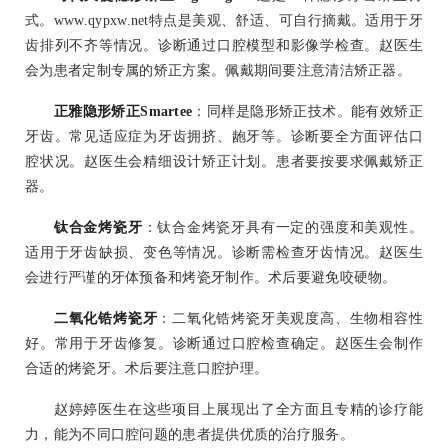
式。www.qypxw.net特点是美观、舒适、可自行摘戴。适用于牙
齿排列不齐等情况。诊断通过口腔模型和影像学检查。赵医生
会为患者定制专属的矫正方案。佩戴期间要注意清洁矫正器。
正雅隐形矫正Smartee
：同样是隐形矫正技术。能有效矫正
牙齿。常见适应症为牙齿拥挤、龅牙等。诊断要全方面评估口
腔状况。赵医生会精细设计矫正计划。患者要按要求佩戴矫正
器。
钛合金烤瓷牙
：钛合金烤瓷牙具有一定的强度和美观性。
适用于牙齿缺损、变色等情况。诊断需检查牙齿情况。赵医生
会进行严谨的牙体预备和烤瓷牙制作。术后要避免咬硬物。
二氧化锆烤瓷牙
：二氧化锆烤瓷牙美观度高、生物相容性
好。常用于牙齿修复。诊断通过口腔检查确定。赵医生会制作
合适的烤瓷牙。术后要注意口腔护理。
赵婷婷医生在这些项目上展现出了全方面且专精的诊疗能
力，能为不同口腔问题的患者提供优质的治疗服务。