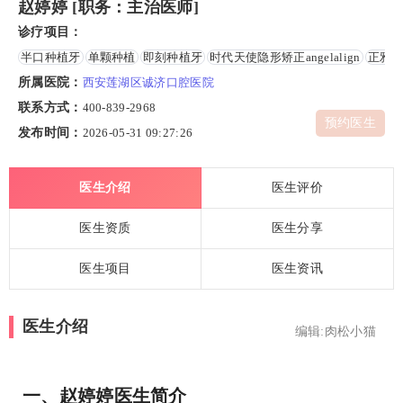
赵婷婷 [职务：主治医师]
诊疗项目：
半口种植牙
单颗种植
即刻种植牙
时代天使隐形矫正angelalign
正雅隐形
所属医院：
西安莲湖区诚济口腔医院
联系方式：
400-839-2968
预约医生
发布时间：
2026-05-31 09:27:26
医生介绍
医生评价
医生资质
医生分享
医生项目
医生资讯
医生介绍
编辑:肉松小猫
一、赵婷婷医生简介