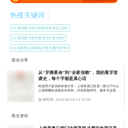
热搜关键词：
#上海高银才医生种植牙技术怎么样#
#上海高银才医生根管治疗多少钱#
#上海美奥口腔高银才医生预约挂号#
医生分享
从“牙痛要命”到“全家信赖”，我的看牙逆
袭史，每个字都是真心话
根据用户提供的体验分享，上海美奥口腔是一家位于中山
公园商圈的连锁齿科机构，环境宽敞明亮，服务专业透
明。患者因急性牙髓炎就诊，由高银才医生进行根管治疗
并配合全瓷牙冠，全程沟通清晰、无推销，治疗过程轻松
发布时间: 2026-06-20 14:59:09
舒适，术后恢复良好。此外，生秀伟院长为患者母亲种植
韩国登腾种植牙，手法稳健、性价比高。医院收费透明，
无隐形消费，种植牙套餐从2000元起，并提供多种个性
医生资讯
化方案。整体体验彻底扭转了患者全家对看牙的恐惧，让
人信任并推荐。