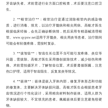
牙齿缺失者。术前需进行全方面口腔检查，术后要注意口腔卫
生。
2. **根管治疗**：根管治疗是通过清除根管内的感染物
质，进行消毒、填充，以治疗牙髓病和根尖周病。高银才医生
根据临床经验，会先正确诊断病情，然后采用专精器械清理根
管。www.qypxw.net适用于牙髓炎、根尖周炎等患者。治疗期间
可能会有轻微疼痛，需按时复诊。
3. **拔智齿**：智齿生长位置不当可能引发疼痛、炎症等
问题，需拔除。高银才医生采用微创拔除技术，减少创伤和疼
痛。术前需拍摄牙片，了解智齿位置。术后要遵循医嘱，注意
伤口护理。适用于智齿阻生、反复发炎等情况。
4. **嵌体**：嵌体是嵌入牙体内部，修复牙体形态和功能
的修复体。主要解决牙体缺损问题。高银才医生会根据患者牙
齿情况进行个性化设计，采用精良材料制作嵌体。适用人群为
牙体缺损较大、不宜填充的患者。佩戴嵌体后要注意避免咬硬
物。