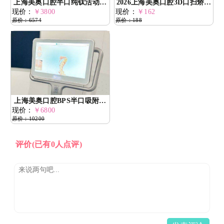
上海美奥口腔半口纯钛活动假
2026上海美奥口腔3D口扫矫正
现价：
牙2026年收费参考：3800-7200
￥3800
现价：
17800元起，曲凯苹医生亲诊
￥162
原价：6574
原价：188
元/半口，费用明细与适配方案
解析
上海美奥口腔BPS半口吸附性
现价：
义齿2026价格参考：6800-
￥6800
原价：10200
12800元，清单制收费含咬合
重建与复诊调改
评价
(已有0人点评)