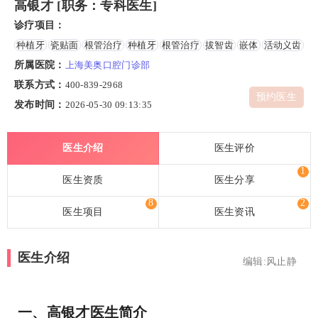
高银才 [职务：专科医生]
诊疗项目：
种植牙
瓷贴面
根管治疗
种植牙
根管治疗
拔智齿
嵌体
活动义齿
所属医院：
上海美奥口腔门诊部
联系方式：
400-839-2968
预约医生
发布时间：
2026-05-30 09:13:35
医生介绍
医生评价
1
医生资质
医生分享
8
2
医生项目
医生资讯
医生介绍
编辑:风止静
一、高银才医生简介