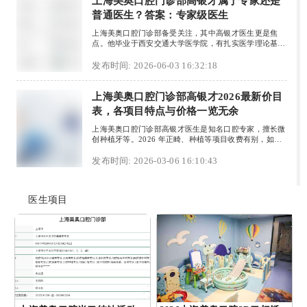
上海美奥口腔门诊部高银才属于专家还是
普通医生？答案：专家级医生
上海美奥口腔门诊部备受关注，其中高银才医生更是焦
点。他毕业于西安交通大学医学院，有扎实医学理论基
础。擅长龋齿检测、补牙等项目，秉持“微创修复”理念，
技术能力突出。在医院牙齿修复领域，他是重要一员，为
发布时间: 2026-06-03 16:32:18
众多患者解决牙齿问题，赢得信任与好评，更倾向专家级
别。该门诊部是美奥口腔一线城市旗舰店，设备高端，医
生团队实力强，涵盖多领域专业人才。若有口腔治疗需
上海美奥口腔门诊部高银才2026最新价目
求，可拨打400 - 8xx - 2968或咨询线上客服了解详情。
表，各项目特点与价格一览无余
上海美奥口腔门诊部高银才医生是知名口腔专家，擅长微
创种植牙等。2026 年正畸、种植等项目收费有别，如传
统金属托槽矫正 6800 元起，韩国登腾种植牙 3980 元
起。美学修复、儿童与成人口腔治疗也各有价格。美奥口
发布时间: 2026-03-06 16:10:43
腔设备先进、消毒严、医生专业，建议提前预约面诊，在
线咨询享新客优惠。
医生项目