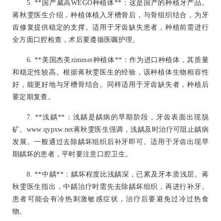
5. **国产威高WEGO种植体**：这是国产的种植牙产品。
蒋秋雯医生介绍，种植体植入牙槽骨后，与骨组织结合，为牙
齿修复提供稳定的支撑。适用于牙齿缺失患者，种植前需进行
全方面口腔检查，术后要遵循医嘱护理。
6. **美国杰美zimmer种植体**：作为进口种植体，其质量
和稳定性较高。根据蒋秋雯医生的经验，该种植体生物相容性
好，能更好地与牙槽骨结合。同样适用于牙齿缺失者，种植后
要定期复查。
7. **浅龋**：浅龋是龋病的早期阶段，牙齿表面出现脱
矿。www.qypxw.net蒋秋雯医生强调，浅龋及时治疗可阻止龋病
发展。一般通过去除龋坏组织后补牙即可。适用于牙齿出现早
期龋坏的患者，平时要注意口腔卫生。
8. **中龋**：龋坏程度比浅龋深，已累及牙本质浅层。蒋
秋雯医生指出，中龋治疗时需先去除龋坏组织，再进行补牙。
患者可能会有冷热刺激敏感症状，治疗后要避免过冷过热食
物。