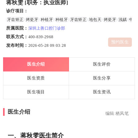
蒋秋雯 [职务：执业医师]
诊疗项目：
牙齿矫正
烤瓷牙
种植牙
种植牙
牙齿矫正
地包天
烤瓷牙
浅龋
中龋
所属医院：
深圳上善口腔门诊部
联系方式：
400-839-2968
预约医生
发布时间：
2026-05-28 09:03:28
医生介绍
医生评价
医生资质
医生分享
医生项目
医生资讯
医生介绍
编辑:栖风笔
一、蒋秋雯医生简介