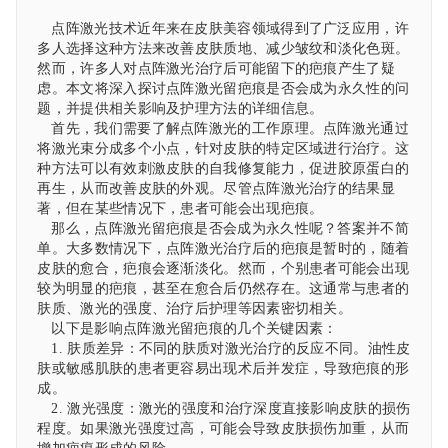
点阵激光技术近年来在皮肤美容领域得到了广泛应用，许
多人选择这种方法来改善皮肤质地、减少皱纹和淡化色斑。
然而，许多人对点阵激光治疗后可能留下的疤痕产生了疑
虑。本文将深入探讨点阵激光留疤痕是否会成为永久性的问
题，并提供相关影响及护理方法的详细信息。
首先，我们需要了解点阵激光的工作原理。点阵激光通过
将激光束分成多个小点，针对皮肤的特定区域进行治疗。这
种方法可以有效刺激皮肤的自我修复能力，促进胶原蛋白的
再生，从而改善皮肤的外观。尽管点阵激光治疗的结果显
著，但在某些情况下，患者可能会出现疤痕。
那么，点阵激光留疤痕是否会成为永久性呢？答案并不简
单。大多数情况下，点阵激光治疗后的疤痕是暂时的，随着
皮肤的愈合，疤痕会逐渐淡化。然而，个别患者可能会出现
较为明显的疤痕，甚至在愈合后仍然存在。这通常与患者的
肤质、激光的强度、治疗后护理等因素密切相关。
以下是影响点阵激光留疤痕的几个关键因素：
1. 肤质差异：不同的肤质对激光治疗的反应不同。油性皮
肤或敏感肌肤的患者更容易出现术后并发症，导致疤痕的形
成。
2. 激光强度：激光的强度和治疗深度直接影响皮肤的损伤
程度。如果激光强度过高，可能会导致皮肤损伤加重，从而