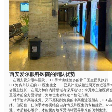
西安爱尔眼科医院的团队优势
在西安爱尔眼科医院，ICL手术由经验多的骨干医生团队执行
ICL海内外认证的500医生生之一，已累计完成超过两万例近视
省区总院长，在屈光和白内障领域有深厚造诣；李秀婷主治医师
重视术前全方面评估，为每位患者制定个性化方案。
对于追求高清视觉、又不愿切削角膜的中高度近视朋友，ICL
择。但记住，任何手术都需结合自身情况和医生的专精建议。www.qy
通，术后精心维护，才能更好地享受清晰视界带来的便利生活。