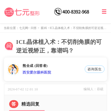
当前位置：
七元网
>
问答
>
眼科
>
ICL晶体植入术：不切削角膜的可逆近视矫
正，靠谱吗？
ICL晶体植入术：不切削角膜的可
逆近视矫正，靠谱吗？
熊全成
(回答者)
咨询医生
西安爱尔眼科医院
2026-07-02 12:01:10
编辑人：容砚
答
精选回复