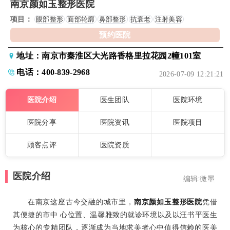
南京颜如玉整形医院
项目：
眼部整形
面部轮廓
鼻部整形
抗衰老
注射美容
预约医院
地址：南京市秦淮区大光路香格里拉花园2幢101室
电话：400-839-2968
2026-07-09 12:21:21
医院介绍
医生团队
医院环境
医院分享
医院资讯
医院项目
顾客点评
医院资质
医院介绍
编辑:微墨
在南京这座古今交融的城市里，
南京颜如玉整形医院
凭借
其便捷的市中 心位置、温馨雅致的就诊环境以及以汪书平医生
为核心的专精团队，逐渐成为当地求美者心中值得信赖的医美