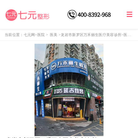
当前位置：
七元网
>医院
>
医美
>
龙岩市新罗区万禾丽生医疗美容诊所
>医院
介绍