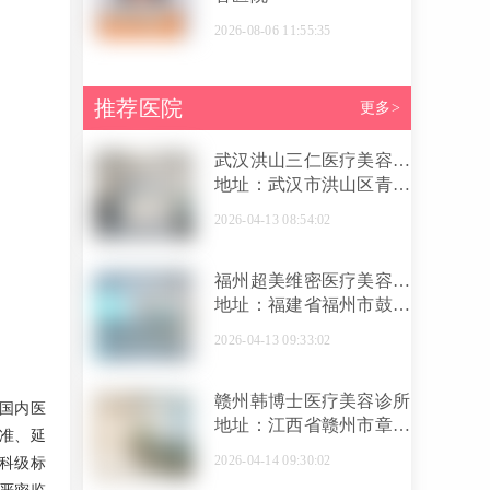
2026-08-06 11:55:35
推荐医院
更多>
武汉洪山三仁医疗美容门
诊部
地址：武汉市洪山区青菱
街道博学路与黄家湖四街
2026-04-13 08:54:02
交汇处洪山黄家湖大学城
福州超美维密医疗美容门
诊部
地址：福建省福州市鼓楼
区东街街道津泰路238号
2026-04-13 09:33:02
赣州韩博士医疗美容诊所
国内医
地址：江西省赣州市章贡
准、延
区新赣州大道18号阳明中
2026-04-14 09:30:02
科级标
心3栋5-5号