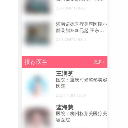
12999元起，邓森林医生
2026-08-07 12:05:23
领衔塑美曲线
济南诺德医疗美容医院小
腿吸脂3800元起 王东平
院长医师面诊定制方案改
2026-08-07 12:02:42
善腿型比例
推荐医生
更多>
王润芝
医院：重庆时光整形美容
医院
2026-07-18 10:11:37
蓝海慧
医院：杭州格莱美医疗美
容医院