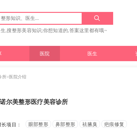
医生,搜整形美容知识;你想知道的,答案这里都有哦~
享
医院
医生
诊所
>医院介绍
诺尔美整形医疗美容诊所
眼部整形
鼻部整形
祛腋臭
疤痕修复
擅长项目：