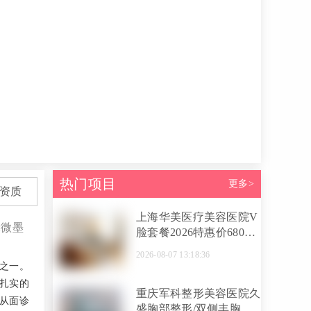
热门项目
更多>
资质
上海华美医疗美容医院V
:微墨
脸套餐2026特惠价6800
元起，玻尿酸填充+注射
2026-08-07 13:18:36
塑形靠谱吗？附医生名单
之一。
了扎实的
重庆军科整形美容医院久
从面诊
盛胸部整形/双侧丰胸