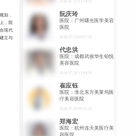
2026-07-23 11:54:35
阮庆玲
规划，
医院：广州曙光医学美容
上，院
医院
合现代
2026-07-24 09:07:39
建立与
代忠洪
医院：成都武侯华生铂悦
美容医院
2026-07-28 12:04:19
崔应钰
医院：淮北东方美莱坞医
疗美容医院
2026-07-29 09:11:28
郑海宏
医院：杭州连天美医疗美
容医院