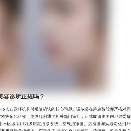
美容诊所正规吗？
许多人在选择机构时反复确认的核心问题。诺尔美在筹建阶段便严格对照
审核等多轮验收，更终顺利通过相关部门审批，正式取得由国内卫健委核
手术区域采用万级层流洁净系统，空气洁净度、温湿度与风速均达到外