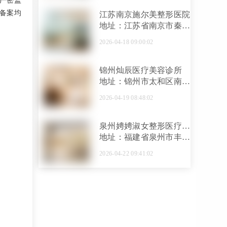
严密监
备案均
江苏南京施尔美整形医院
地址：江苏省南京市秦淮
区太平南路389号凤凰和
2026-04-18 09:00:02
睿大厦101、201、301室
锦州灿辰医疗美容诊所
地址：锦州市太和区南庄
里南郡天下4号楼
2026-04-19 08:48:02
泉州娉娉淑女整形医疗美
容
地址：福建省泉州市丰泽
区丰泽街盛世天骄3B28
2026-04-22 09:41:02
号店