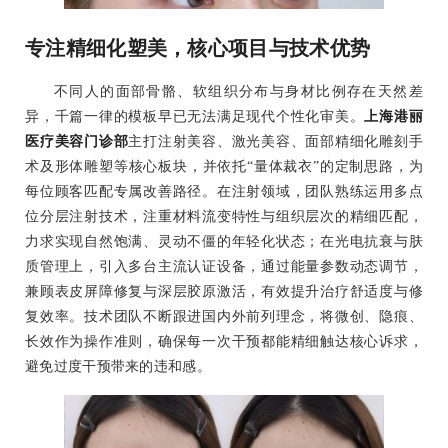
专注精细化塑美，核心项目与技术优势
不同人的面部骨骼、软组织分布与身材比例存在天然差
异，千篇一律的模板早已无法满足现代个性化审美。
上海港丽
医疗美容门诊部
主打注射美容、激光美容、面部精细化雕刻手
术及形体雕塑等核心板块，并依托“量体裁衣”的定制思路，为
每位顾客匹配专属改善路径。在注射领域，团队熟练运用多点
位分层注射技术，注重材料流变特性与组织层次的精细匹配，
力求实现自然饱满、灵动不僵的年轻化状态；在光电抗衰与肤
质管理上，引入多台主流认证设备，通过能量参数动态调节，
兼顾表皮屏障修复与深层胶原激活，有效提升治疗舒适度与修
复效率。技术团队不断跟进国内外前列理念，将微创、隐痕、
长效作为操作准则，确保每一次干预都能精细触达核心诉求，
避免过度干预带来的违和感。