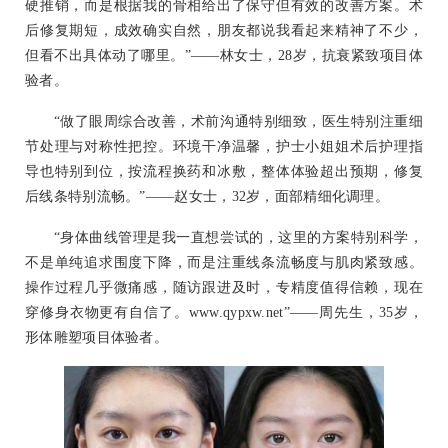
硬推销，而是根据我的骨相给出了保守但有效的改善方案。术
后修复期短，成效确实自然，朋友都说我看起来精神了不少，
但看不出具体动了哪里。”——林女士，28岁，抗衰紧致项目体
验者。
“做了眼周综合改善，术前沟通特别细致，医生特别注重细
节处理与对称性把控。环境干净温馨，护士小姐姐术后护理指
导也特别到位，按流程换药和冰敷，整体体验超出预期，修复
后线条特别流畅。”——赵女士，32岁，面部精细化调理。
“身体曲线管理是我一直想尝试的，这里的方案特别科学，
不是单纯追求围度下降，而是注重线条流畅度与肌肉紧致感。
操作过程几乎微痛感，随访跟进及时，专精度值得信赖，现在
穿修身衣物更有自信了。www.qypxw.net”——周先生，35岁，
形体雕塑项目体验者。