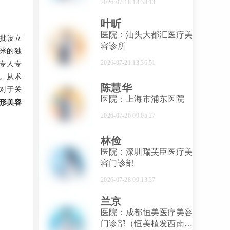
2026-07-18 13:38:13
叶昕
医院：汕头大都汇医疗美
批设立
容诊所
米的独
2026-07-21 13:36:51
、专人专
。从术
陈慧华
对于关
医院：上海市浦东医院
形美容
2026-07-26 09:05:27
林俭
医院：深圳瑞芙臣医疗美
容门诊部
2026-07-28 09:13:37
兰京
医院：成都恒美医疗美容
门诊部（恒美植发西南总