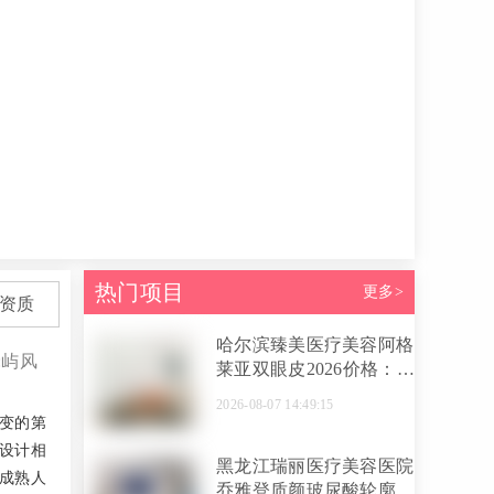
热门项目
更多>
资质
哈尔滨臻美医疗美容阿格
:屿风
莱亚双眼皮2026价格：微
创6800元起，无痕翘睫
2026-08-07 14:49:15
9800元起，院长亲做贵不
变的第
贵？
学设计相
黑龙江瑞丽医疗美容医院
成熟人
乔雅登质颜玻尿酸轮廓修