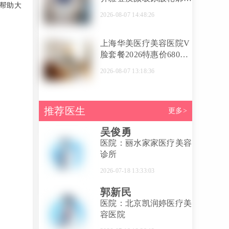
帮助大
容价格2026新版：6800-
2026-08-07 14:48:26
15800元，附医生推荐
上海华美医疗美容医院V
脸套餐2026特惠价6800
元起，玻尿酸填充+注射
2026-08-07 13:18:36
塑形靠谱吗？附医生名单
推荐医生
更多>
吴俊勇
医院：丽水家家医疗美容
诊所
2026-07-18 13:33:03
郭新民
医院：北京凯润婷医疗美
容医院