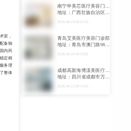
南宁申美芯医疗美容门诊
部
地址：广西壮族自治区南
宁市江南区万达华府C12
2026-04-19 08:41:03
栋102
术室，
青岛艾美医疗美容门诊部
配备独
地址：青岛市澳门路98号
国内药
海尔洲际酒店北楼1-1
2026-04-20 09:20:02
稳定精
服务理
成都高新海博漾美医疗美
了整体
容诊所
地址：四川省成都市万象
北路222号
2026-04-22 09:14:03