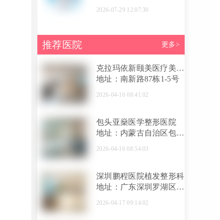
院）
2026-07-29 12:07:30
推荐医院
更多>
克拉玛依新颐美医疗美容
诊所
地址：南新路87栋1-5号
2026-04-16 08:41:02
包头亚燊医学整形医院
地址：内蒙古自治区包头
市昆都仑区民族西路佳园
2026-04-16 08:54:03
小区西门1号底店
深圳鹏程医院植发整形科
地址：广东深圳罗湖区笋
岗东路3013号长虹大厦
2026-04-17 09:14:02