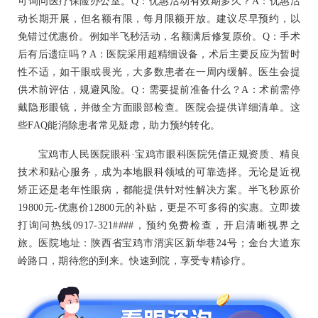
可询问医疗保险办公室。Q：优惠活动有效期多久？A：优惠活
动长期开展，但名额有限，每月限额开放。建议尽早预约，以
免错过优惠价。例如半飞秒活动，名额满后修复原价。Q：手术
后有后遗症吗？A：医院采用超精细设备，术后主要反应为暂时
性不适，如干眼或畏光，大多数患者在一周内缓解。医生会提
供术前评估，规避风险。Q：需要提前准备什么？A：术前需停
戴隐形眼镜，并做全方面眼部检查。医院会提供详细清单。这
些FAQ能消除患者常见疑虑，助力预约转化。
宝鸡市人民医院眼科·宝鸡市眼科医院凭借正规资质、精良
技术和贴心服务，成为本地眼科领域的可靠选择。无论是近视
矫正还是老年性眼病，都能提供针对性解决方案。半飞秒原价
19800元-优惠价12800元的补贴，更是不可多得的实惠。立即拨
打询问热线0917-321####，预约免费检查，开启清晰视界之
旅。医院地址：陕西省宝鸡市渭滨区新华巷24号；金台大道东
岭路口，期待您的到来。快速到院，享受专精诊疗。