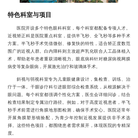
特色科室与项目
医院开设多个特色眼科科室，每个科室都配备专项人才。
近视矫正科是医院重点科室，提供半飞秒、全飞秒等多种手术
方案。半飞秒手术凭借微创、修复快的特性，适合矫正度数范
围广的近视人群。白内障科则主攻超声乳化联合人工晶体植入
术，帮助老年患者重获清晰视力。眼底病科针对糖尿病视网膜
病变等复杂眼病，开展激光治疗和玻璃体手术。
斜视与弱视科室专为儿童眼健康设计，集检查、训练、治
疗于一体。干眼诊疗科引进眼部综合检查系统，从根源解决干
眼问题。每个科室都强调个性化方案，医生会详细问诊，结合
检查结果制定专属治疗路径。例如，对于高度近视患者，半飞
秒手术前需进行角膜地形图检测，确保手术安心。医院还常年
开展角膜塑形镜验配，为青少年控制近视发展提供非手术选
择。这些特色项目，都围绕患者需求展开，体现医院的专精深
度。