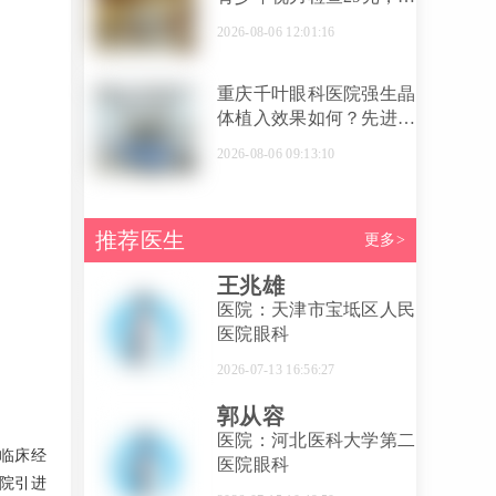
璐璐医生亲诊配镜数据更
2026-08-06 12:01:16
准
重庆千叶眼科医院强生晶
体植入效果如何？先进技
术保障清晰视力
2026-08-06 09:13:10
推荐医生
更多>
王兆雄
医院：天津市宝坻区人民
医院眼科
2026-07-13 16:56:27
郭从容
医院：河北医科大学第二
临床经
医院眼科
院引进