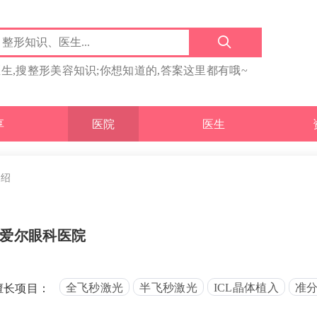
医生,搜整形美容知识;你想知道的,答案这里都有哦~
享
医院
医生
介绍
爱尔眼科医院
全飞秒激光
半飞秒激光
ICL晶体植入
准
擅长项目：