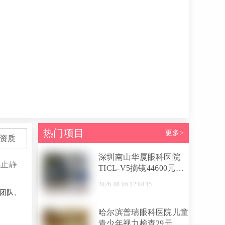
热门项目
更多>
资质
深圳南山华厦眼科医院
风止静
TICL-V5摘镜44600元，
刘绍峰专家团队不切削角
2026-08-06 12:08:15
膜矫正高度近视高散光
团队、
哈尔滨普瑞眼科医院儿童
青少年视力检查29元，徐