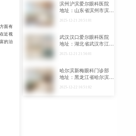
滨州沪滨爱尔眼科医院
地址：山东省滨州市滨城
区黄河十二路与渤海五路
2025-12-21 20:51:01
路口西北角
方面有
在近视
武汉汉口爱尔眼科医院
富的治
地址：湖北省武汉市江汉
区马场路328号
2025-12-21 21:56:01
哈尔滨新梅眼科门诊部
地址：黑龙江省哈尔滨市
南岗区东大直街222号润
2025-12-22 16:51:02
发置业大厦6楼