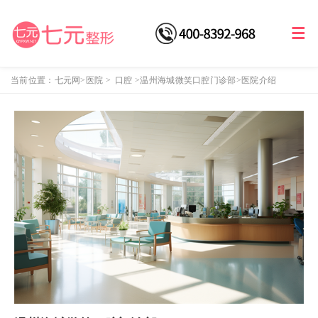
当前位置：
七元网
>医院
>
口腔
>
温州海城微笑口腔门诊部
>医院介绍