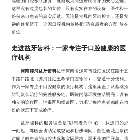
温暖的口腔诊疗服务，逐渐成为周边居民看牙的安心之选。
这里没有过度包装的宣传，只有实实在在的设备、医生和一
份份来自患者的真实反馈。无论是常规的牙齿检查，还是复
杂的修复矫正，这家口腔机构始终把“适合患者的方案”放在
前位。
走进益牙齿科：一家专注于口腔健康的医
疗机构
河南漯河益牙齿科
位于河南省漯河市源汇区汉江路十五
中路口路北（漯河源汇王希录口腔诊所），交通十分便利。
作为一家专注于口腔健康的医疗机构，这里涵盖了从基础预
防到复杂治疗的完整服务链。医院内部环境整洁明亮，设有
独立的诊疗区、消毒区和候诊区，力求让每位患者都能在放
松的状态下完成诊疗。
益牙齿科的服务理念是“以患者为中 心”，从进门的那
一刻起，导医会协助完成登记和初步询问，医生会花足够的
时间了解患者的口腔状况和实际需求，而不是匆忙开单。这