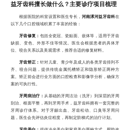
益牙齿科擅长做什么？主要诊疗项目梳理
根据医院的科室设置和医生专长，
河南漯河益牙齿科
在
以下几个口腔领域积累了丰富的经验：
牙齿修复：
包括全瓷冠、瓷贴面、嵌体等，适用于牙齿
缺损、变色、外形不佳等情况。医生会根据患者的具体牙
位、咬合关系以及美观需求，推荐合适的修复材料。
牙齿矫正：
针对儿童、青少年及成人的各类牙齿排列不
齐、咬合问题，提供传统金属托槽矫正和隐形矫正两种方
案。矫正前会进行全方面的口腔检查和影像学分析，确保方
案的可执行性。
牙周病治疗：
从基础的牙周洁治（洗牙）到深层的牙周
刮治、根面平整，再到牙周手术，益牙齿科拥有一套完整的
牙周诊疗体系。对于牙龈出血、牙齿松动、口臭等牙周问
题，医生会先评估炎症程度，再制定阶梯式的治疗计划。
牙齿美白：
提供冷光美白和家庭美白两种方式，帮助改