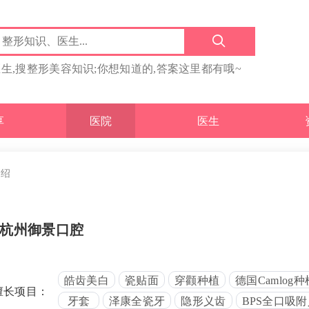
医生,搜整形美容知识;你想知道的,答案这里都有哦~
享
医院
医生
介绍
杭州御景口腔
皓齿美白
瓷贴面
穿颧种植
德国Camlog
擅长项目：
牙套
泽康全瓷牙
隐形义齿
BPS全口吸