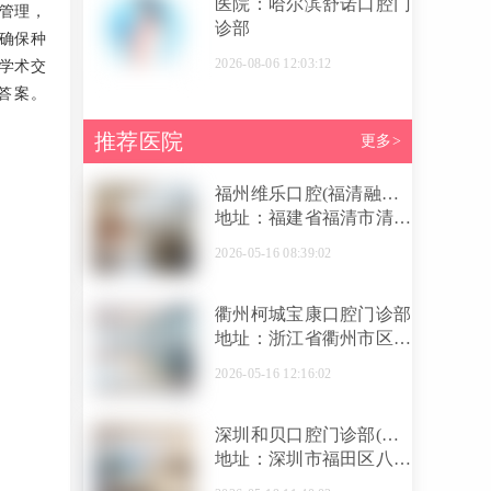
医院：哈尔滨舒诺口腔门
管理，
诊部
确保种
2026-08-06 12:03:12
学术交
答案。
推荐医院
更多>
福州维乐口腔(福清融侨
城店)
地址：福建省福清市清昌
大道融侨城2号楼2层
2026-05-16 08:39:02
衢州柯城宝康口腔门诊部
地址：浙江省衢州市区下
街16号二层
2026-05-16 12:16:02
深圳和贝口腔门诊部(禾
贝口腔门诊部)
地址：深圳市福田区八卦
岭八卦路和贝口腔