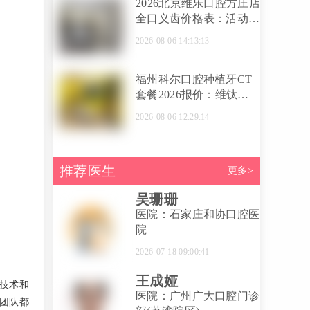
2026北京维乐口腔方庄店
全口义齿价格表：活动义
齿8000起，全口种植2万
2026-08-06 14:13:13
起，周铭、綦健医生技术
详解
福州科尔口腔种植牙CT
套餐2026报价：维钛
1300元起，预约免口腔
2026-08-06 12:29:14
CT检查费
推荐医生
更多>
吴珊珊
医院：石家庄和协口腔医
院
2026-07-18 09:00:41
王成娅
技术和
医院：广州广大口腔门诊
团队都