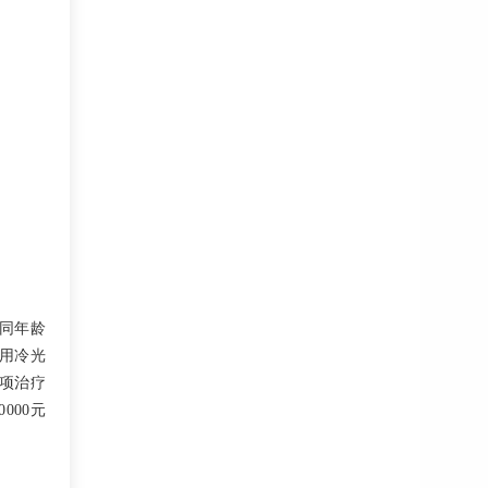
同年龄
用冷光
项治疗
000元