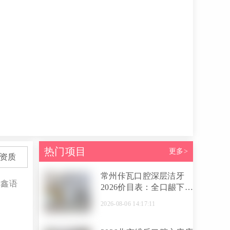
热门项目
更多>
资质
常州佧瓦口腔深层洁牙
:鑫语
2026价目表：全口龈下刮
治800元起，徐岳医生操
2026-08-06 14:17:11
作亲诊不踩坑