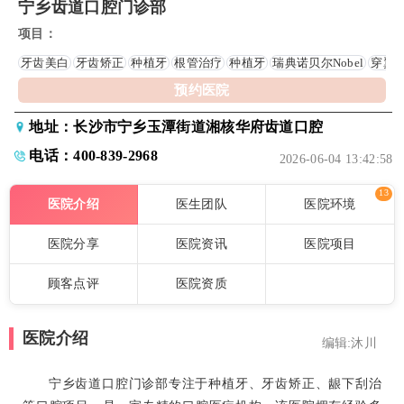
宁乡齿道口腔门诊部
项目：
牙齿美白
牙齿矫正
种植牙
根管治疗
种植牙
瑞典诺贝尔Nobel
穿翼
预约医院
地址：长沙市宁乡玉潭街道湘核华府齿道口腔
电话：400-839-2968
2026-06-04 13:42:58
13
医院介绍
医生团队
医院环境
医院分享
医院资讯
医院项目
顾客点评
医院资质
医院介绍
编辑:沐川
宁乡齿道口腔门诊部专注于种植牙、牙齿矫正、龈下刮治