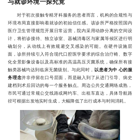
与就诊环境一探究竟
对于初次接触专精牙科服务的患者而言，机构的合规性与
环境布局直接影响着就诊的初始信任感。该诊所严格按照国内
医疗卫生管理规范开展日常运营，院内采用动静分离的空间设
计，将初诊接待、独立诊室、器械消毒区与家属等候区进行明
确划分，从动线上有效规避交叉感染的可能。在硬件设施层
面，诊所持续引入符合现代口腔医学要求的综合治疗椅、数字
化全景影像设备以及高标准的高温高压灭菌系统，确保所有接
触类器械均达到临床无菌级别。与此同时，
以患者为中 心的服
务理念
并非停留在口号层面，而是融入到了从进门引导、病史
建档到术后回访的每一个服务触点。周边公共交通网络成熟，
市民可通过常规公交线路或网约车、出租车直达，具体导航路
径可根据出发地实时生成，大幅降低了出行成本与时间消耗。