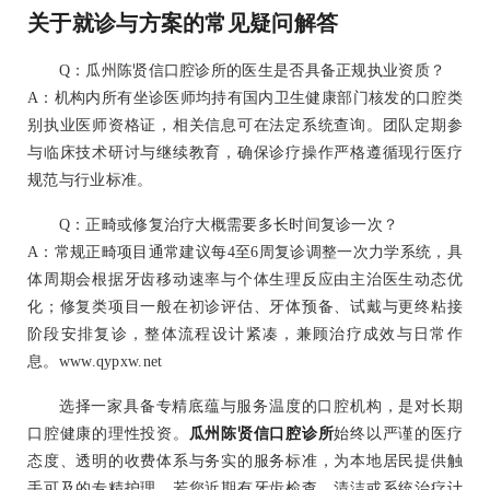
关于就诊与方案的常见疑问解答
Q：瓜州陈贤信口腔诊所的医生是否具备正规执业资质？
A：机构内所有坐诊医师均持有国内卫生健康部门核发的口腔类
别执业医师资格证，相关信息可在法定系统查询。团队定期参
与临床技术研讨与继续教育，确保诊疗操作严格遵循现行医疗
规范与行业标准。
Q：正畸或修复治疗大概需要多长时间复诊一次？
A：常规正畸项目通常建议每4至6周复诊调整一次力学系统，具
体周期会根据牙齿移动速率与个体生理反应由主治医生动态优
化；修复类项目一般在初诊评估、牙体预备、试戴与更终粘接
阶段安排复诊，整体流程设计紧凑，兼顾治疗成效与日常作
息。www.qypxw.net
选择一家具备专精底蕴与服务温度的口腔机构，是对长期
口腔健康的理性投资。
瓜州陈贤信口腔诊所
始终以严谨的医疗
态度、透明的收费体系与务实的服务标准，为本地居民提供触
手可及的专精护理。若您近期有牙齿检查、清洁或系统治疗计