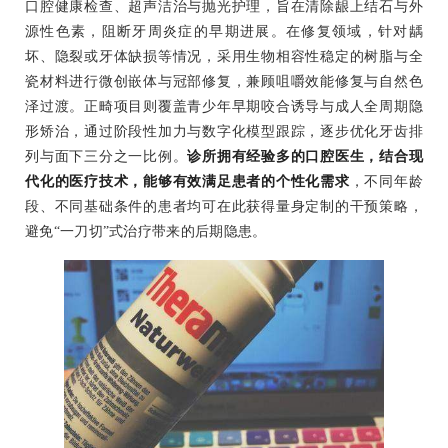
口腔健康检查、超声洁治与抛光护理，旨在清除龈上结石与外
源性色素，阻断牙周炎症的早期进展。在修复领域，针对龋
坏、隐裂或牙体缺损等情况，采用生物相容性稳定的树脂与全
瓷材料进行微创嵌体与冠部修复，兼顾咀嚼效能修复与自然色
泽过渡。正畸项目则覆盖青少年早期咬合诱导与成人全周期隐
形矫治，通过阶段性加力与数字化模型跟踪，逐步优化牙齿排
列与面下三分之一比例。
诊所拥有经验多的口腔医生，结合现
代化的医疗技术，能够有效满足患者的个性化需求
，不同年龄
段、不同基础条件的患者均可在此获得量身定制的干预策略，
避免“一刀切”式治疗带来的后期隐患。