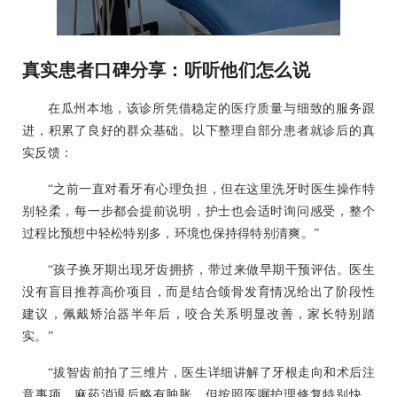
真实患者口碑分享：听听他们怎么说
在瓜州本地，该诊所凭借稳定的医疗质量与细致的服务跟
进，积累了良好的群众基础。以下整理自部分患者就诊后的真
实反馈：
“之前一直对看牙有心理负担，但在这里洗牙时医生操作特
别轻柔，每一步都会提前说明，护士也会适时询问感受，整个
过程比预想中轻松特别多，环境也保持得特别清爽。”
“孩子换牙期出现牙齿拥挤，带过来做早期干预评估。医生
没有盲目推荐高价项目，而是结合颌骨发育情况给出了阶段性
建议，佩戴矫治器半年后，咬合关系明显改善，家长特别踏
实。”
“拔智齿前拍了三维片，医生详细讲解了牙根走向和术后注
意事项。麻药消退后略有肿胀，但按照医嘱护理修复特别快，