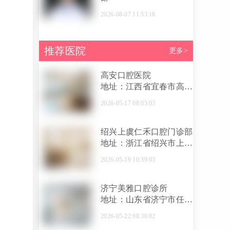
2026-08-07 11:53:18
推荐医院
更多>
高安口腔医院
地址：江西省宜春市高安
市锦惠中路132、134号
2026-05-17 08:05:03
绍兴上虞仁禾口腔门诊部
地址：浙江省绍兴市上虞
区百官街道华维路68号永
2026-05-19 10:39:03
铭大厦101、201室
济宁美雅口腔诊所
地址：山东省济宁市任城
区兴唐国翠城2号沿街商
2026-05-22 08:36:02
住楼7号商业房