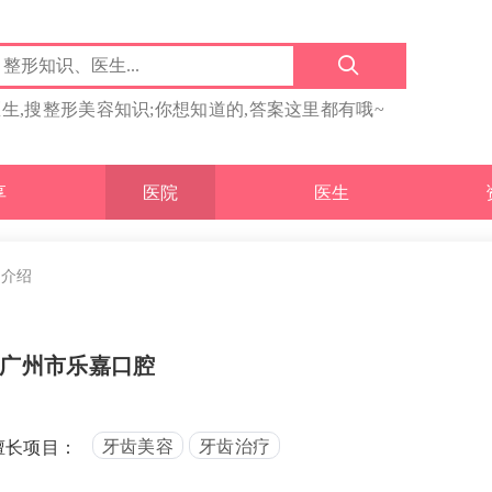
医生,搜整形美容知识;你想知道的,答案这里都有哦~
享
医院
医生
院介绍
广州市乐嘉口腔
牙齿美容
牙齿治疗
擅长项目：