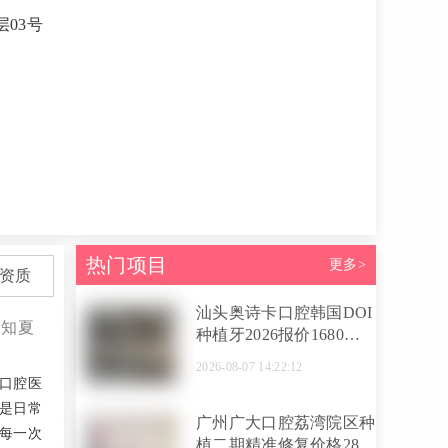
03号
热门项目
更多>
资质
汕头奥诗卡口腔韩国DOI
:知夏
种植牙2026报价1680元
起，含全瓷冠，附医生技
2026-08-07 14:22:12
术实力解析
口腔医
是日常
广州广大口腔荔湾院区种
每一次
植二期精准修复价格2800