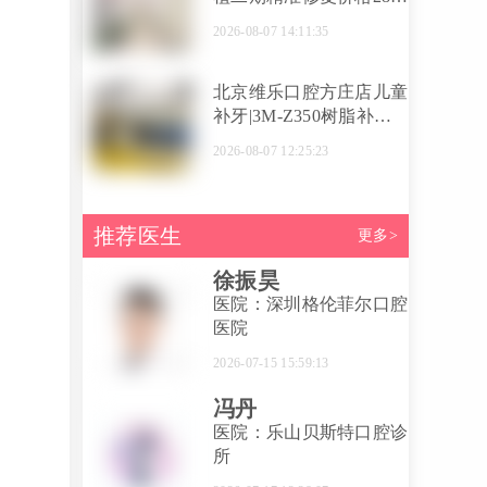
元起，2026收费标准+好
2026-08-07 14:11:35
医生推荐
北京维乐口腔方庄店儿童
补牙|3M-Z350树脂补牙
价格是多少？2026年透明
2026-08-07 12:25:23
收费，单颗费用面诊确定
推荐医生
更多>
徐振昊
医院：深圳格伦菲尔口腔
医院
2026-07-15 15:59:13
冯丹
医院：乐山贝斯特口腔诊
所