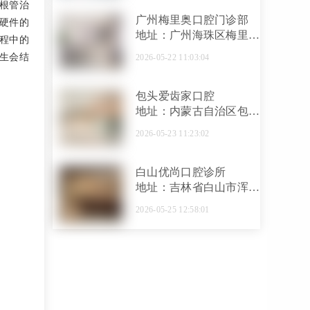
根管治
广州梅里奥口腔门诊部
硬件的
地址：广州海珠区梅里奥
程中的
口腔新港西路208号
医生会结
2026-05-22 11:03:04
包头爱齿家口腔
地址：内蒙古自治区包头
市青山区文化路与草原道
2026-05-23 11:23:02
交叉口北50米
白山优尚口腔诊所
地址：吉林省白山市浑江
区新城小区1号楼110门市
2026-05-25 12:58:01