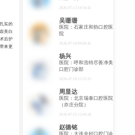
2026-07-13 16:56:41
吴珊珊
扎实的
医院：石家庄和协口腔医
齿美白
院
术后护
2026-07-18 09:00:41
带来更
杨兴
医院：呼和浩特尽善净美
口腔门诊部
2026-07-19 13:33:55
周显达
医院：北京瑞泰口腔医院
（亦庄分院）
2026-07-25 12:00:18
赵德铭
医院：大连全好口腔门诊