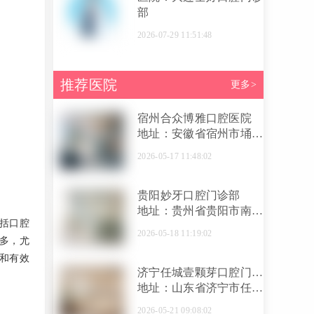
部
2026-07-29 11:51:48
推荐医院
更多>
宿州合众博雅口腔医院
地址：安徽省宿州市埇桥
区西昌南路337-339号
2026-05-17 11:48:02
贵阳妙牙口腔门诊部
地址：贵州省贵阳市南明
括口腔
区解放路188号
2026-05-18 11:19:02
多，尤
和有效
济宁任城壹颗芽口腔门诊
部
地址：山东省济宁市任城
区建设北路97号
2026-05-21 09:08:02