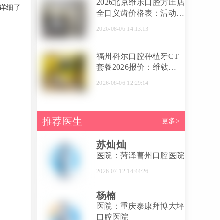
2026北京维乐口腔方庄店
详细了
全口义齿价格表：活动义
齿8000起，全口种植2万
2026-08-06 14:13:13
起，周铭、綦健医生技术
详解
福州科尔口腔种植牙CT
套餐2026报价：维钛
1300元起，预约免口腔
2026-08-06 12:29:14
CT检查费
推荐医生
更多>
苏灿灿
医院：菏泽曹州口腔医院
2026-07-12 14:44:26
杨楠
医院：重庆泰康拜博大坪
口腔医院