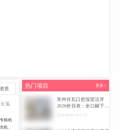
热门项目
更多>
资质
常州佧瓦口腔深层洁牙
沐云笺
2026价目表：全口龈下刮
治800元起，徐岳医生操
2026-08-06 14:17:11
作亲诊不踩坑
专精机
光机、