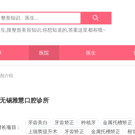
医生,搜整形美容知识;你想知道的,答案这里都有哦~
享
医院
医生
医院介绍
无锡雅慧口腔诊所
牙齿美白
牙齿矫正
种植牙
金属托槽矫正
擅长项目：
上颌窦提升术
牙齿矫正
金属托槽矫正
根