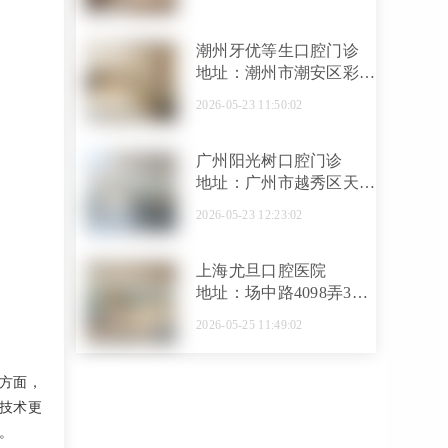
潮州牙优等生口腔门诊
地址：潮州市潮安区彩塘
镇彩塘村镇政府旧址商住
2026-05-23 11:50:02
楼C幢7号
广州阳光树口腔门诊
地址：广州市越秀区天河
路3号607—610号
2026-05-23 12:23:02
上海尤旦口腔医院
地址：场中路4098弄38
号
2026-05-25 11:49:02
方面，
技术更
。