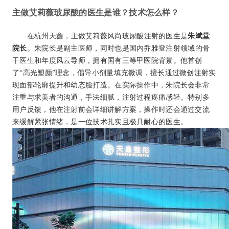
主做艾莉薇玻尿酸的医生是谁？技术怎么样？
在杭州天鑫，主做艾莉薇风尚玻尿酸注射的医生是
朱斌堂
院长
。朱院长是副主医师，同时也是国内乔雅登注射领域的骨
干医生和年度风云导师，拥有国有三等甲医院背景。他首创
了“高光塑颜”理念，倡导小剂量填充微调，擅长通过微创注射实
现面部轮廓提升和幼态脸打造。在实际操作中，朱院长会非常
注重与求美者的沟通，手法细腻，注射过程疼痛感轻。特别多
用户反馈，他在注射前会详细讲解方案，操作时还会通过交流
来缓解紧张情绪，是一位技术扎实且极具耐心的医生。