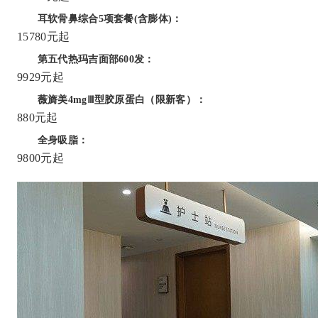
耳软骨鼻综合5项套餐(含膨体)：
15780元起
第五代热玛吉面部600发：
9929元起
薇旖美4mgⅢ型胶原蛋白（限新客）：
880元起
全身吸脂：
9800元起