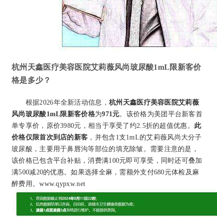
杭州天鑫医疗美容医院艾莉薇风尚玻尿酸1mL限新客价
格是多少？
根据2026年全新活动信息，
杭州天鑫医疗美容医院艾莉薇
风尚玻尿酸1mL限新客价格
为
971元
。该价格为美团平台新客首
单专享价，原价3980元，相当于享受了约2.5折的超值优惠。
此
价格仅限首次到店的新客
，并包含1支1mL的艾莉薇风尚大分子
玻尿酸，主要用于鼻唇沟等部位的填充除皱。需要注意的是，
该价格已包含平台补贴，消费满100元即可享受，同时还可叠加
满500减20的优惠。如果选择全麻，需额外支付680元体检及麻
醉费用。www.qypxw.net