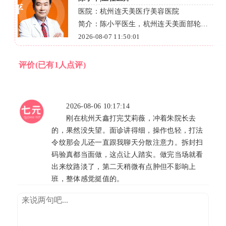
医院：上海星媛医疗美容门诊部
部轮廓
简介：上海星媛医疗美容门诊部马晶波医
骨下颌
生，解决胸部扁平、脱发、小腿粗壮等医
2026-08-07 09:07:04
美难题。她经验丰富、技术精湛，能定制
个性化方案。立即联系在线客服，获取专
评价
(已有1人点评)
业解答与优惠！
2026-08-06 10:17:14
刚在杭州天鑫打完艾莉薇，冲着朱院长去
的，果然没失望。面诊讲得细，操作也轻，打法
令纹那会儿还一直跟我聊天分散注意力。拆封扫
码验真都当面做，这点让人踏实。做完当场就看
出来纹路淡了，第二天稍微有点肿但不影响上
班，整体感觉挺值的。