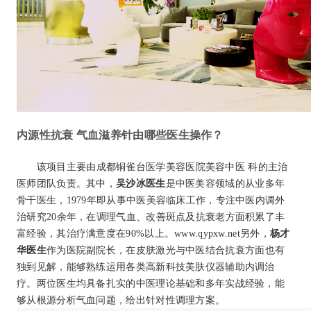
内源性抗衰 气血滋养针由哪些医生操作？
该项目主要由成都铜雀台医学美容医院美容中医 科的主治
医师团队负责。其中，
吴沙冰医生
是中医美容领域的从业多年
骨干医生，1979年即从事中医美容临床工作，专注中医内调外
治研究20余年，在调理气血、改善斑点及抗衰老方面积累了丰
富经验，其治疗满意度在90%以上。www.qypxw.net另外，
杨才
华医生
作为医院副院长，在皮肤激光与中医结合抗衰方面也有
独到见解，能够熟练运用各类高新科技美肤仪器辅助内调治
疗。两位医生均具备扎实的中医理论基础和多年实战经验，能
够从根源分析气血问题，给出针对性调理方案。