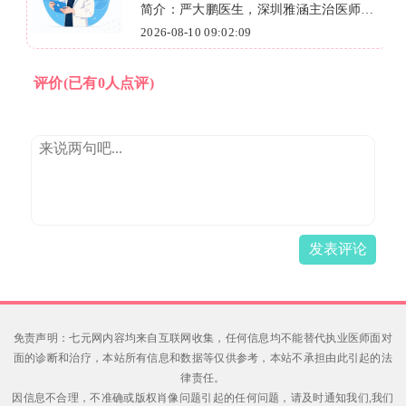
主治医师，
简介：长春嘉和整形外科医院李燕医
牙、贴面、
擅长吸脂塑形、面部提升等多种医美
2026-08-10 09:00:17
目，解决局部脂肪堆积、皮肤松弛等
题。凭借丰富经验、个性化方案和先
评价
(已有0人点评)
术，让您安全变美。点击咨询，开启
之旅！
发表评论
免责声明：七元网内容均来自互联网收集，任何信息均不能替代执业医师面对
面的诊断和治疗，本站所有信息和数据等仅供参考，本站不承担由此引起的法
律责任。
因信息不合理，不准确或版权肖像问题引起的任何问题，请及时通知我们,我们