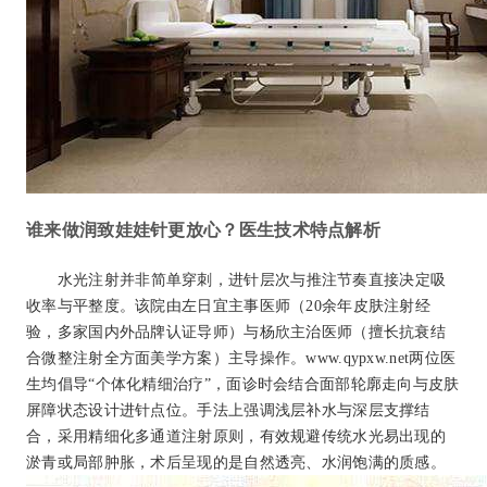
谁来做润致娃娃针更放心？医生技术特点解析
水光注射并非简单穿刺，进针层次与推注节奏直接决定吸
收率与平整度。该院由左日宜主事医师（20余年皮肤注射经
验，多家国内外品牌认证导师）与杨欣主治医师（擅长抗衰结
合微整注射全方面美学方案）主导操作。www.qypxw.net两位医
生均倡导“个体化精细治疗”，面诊时会结合面部轮廓走向与皮肤
屏障状态设计进针点位。手法上强调浅层补水与深层支撑结
合，采用精细化多通道注射原则，有效规避传统水光易出现的
淤青或局部肿胀，术后呈现的是自然透亮、水润饱满的质感。