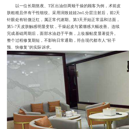
以一位长期熬夜、T区出油但两颊干燥的顾客为例，术前皮
肤粗糙且伴有干性细纹。采用润致娃娃2mL分层注射后，前2天
针眼处有轻微泛红，属正常代谢期。第3天开始正常温和洁面，
第5-7天皮肤触感明显变软，干燥起皮与紧绷感大幅改善。连续
完成基础周期后，面部水油趋于平衡，上妆服帖度显著提升。
整个过程修复期短，不影响日常通勤，符合现代都市人“轻干
预、快修复”的实际诉求。