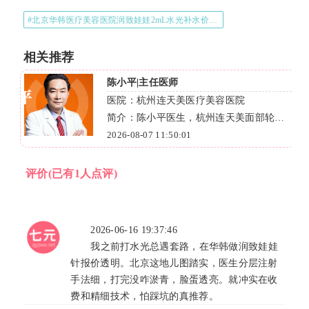
#北京华韩医疗美容医院润致娃娃2mL水光补水价格2026#
相关推荐
陈小平|主任医师
医院：杭州连天美医疗美容医院
门
简介：陈小平医生，杭州连天美面部轮廓
密
整形专家，从业近四十年，擅长颧骨下颌
2026-08-07 11:50:01
角改型，技术精湛，口碑好。
评价
(已有1人点评)
2026-06-16 19:37:46
我之前打水光总遇套路，在华韩做润致娃娃
针报价透明。北京这地儿图踏实，医生分层注射
手法细，打完没咋淤青，脸蛋透亮。就冲实在收
费和精细技术，怕踩坑的真推荐。