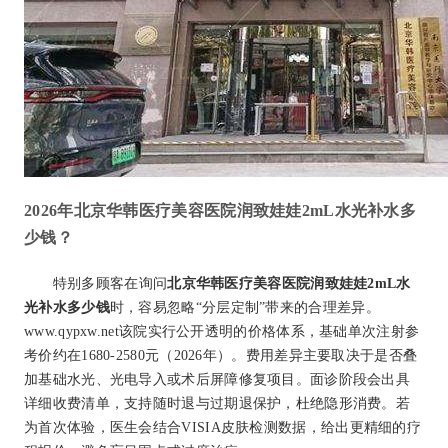
2026年北京华韩医疗美容医院润致娃娃2mL水光补水多
少钱？
特别多顾客在询问
北京华韩医疗美容医院润致娃娃2mL水
光补水多少钱
时，容易忽略“分层定制”带来的合理差异。
www.qypxw.net该院实行公开透明的价格体系，基础单次注射参
考价约在1680-2580元（2026年）。费用差异主要取决于是否叠
加基础水光、光电导入或术后屏障修复项目。面诊阶段会出具
详细收费清单，支持随时退与过期退保护，杜绝隐形消费。若
为首次体验，医生会结合VISIA皮肤检测数据，给出更精细的疗