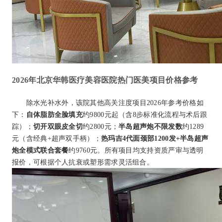
2026年北京华韩医疗美容医院热门医美项目价格参考
除水光补水外，该院其他高关注度项目2026年参考价格如
下：
自体脂肪全脸填充
约9800元起（含8步标准化流程与术后跟
踪）；
切开双眼皮全切
约2800元；
半岛超声炮不限发数
约1289
元（含经典+超声双手柄）；
热玛吉4代面颈部1200发+半岛超声
炮全模式联合套餐
约9760元。所有项目均支持资质严审与透明
报价，可根据个人抗衰或塑形需求灵活组合。