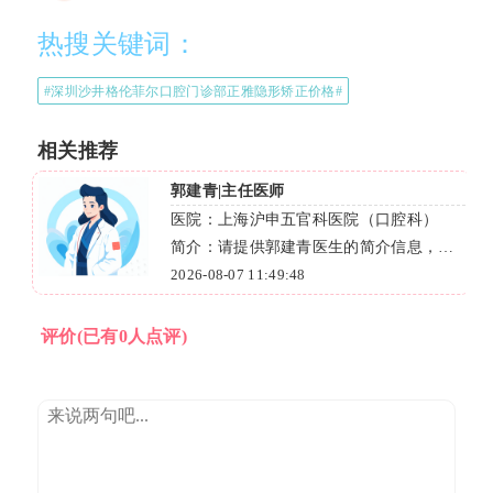
热搜关键词：
#深圳沙井格伦菲尔口腔门诊部正雅隐形矫正价格#
相关推荐
闻慧胜|执业医师
医院：昆山牙博士口腔门诊部
我
简介：昆山牙博士口腔门诊部的闻慧胜医
生，有着超10年口腔诊疗经验，擅长隐形
2026-08-07 09:07:17
正畸、种植牙等多种项目。能根据患者情
况定制方案，确保治疗效果。点击咨询在
评价
(已有0人点评)
线客服，获取专业解答！