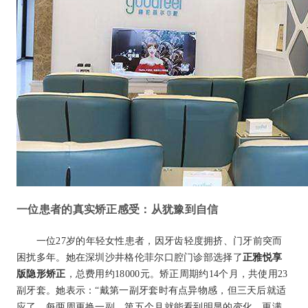
一位患者的真实矫正感受：从犹豫到自信
一位27岁的年轻女性患者，因牙齿轻度拥挤、门牙前突而
困扰多年。她在深圳沙井格伦菲尔口腔门诊部选择了
正雅悦享
版隐形矫正
，总费用约18000元。矫正周期约14个月，共使用23
副牙套。她表示：“戴第一副牙套时有点异物感，但三天后就适
应了。每两周更换一副，第五个月就能看到明显的变化。更满