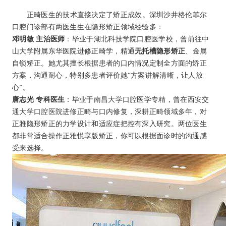
正畸医生的技术直接决定了矫正成效。深圳沙井格伦菲尔
口腔门诊部有两医生生在隐形矫正领域经验多：
邓明敏 主治医师
：毕业于湖北科技学院口腔医学校，曾前往中
山大学附属东华医院进修正畸学，精通
无托槽隐形矫正
、金属
自锁矫正。她尤其擅长根据患者的口内情况定制全方面的矫正
方案，沟通耐心，特别多患者评价她“方案讲解清晰，让人放
心”。
唐志光 专科医生
：毕业于南昌大学口腔医学专精，曾在西安交
通大学口腔医院进修正畸与口内修复，深耕正畸领域多年，对
正雅隐形矫正的力学设计和适应症把控有深入研究。两位医生
都非常适合操作正雅悦享版矫正，你可以根据面诊时的沟通感
受来选择。