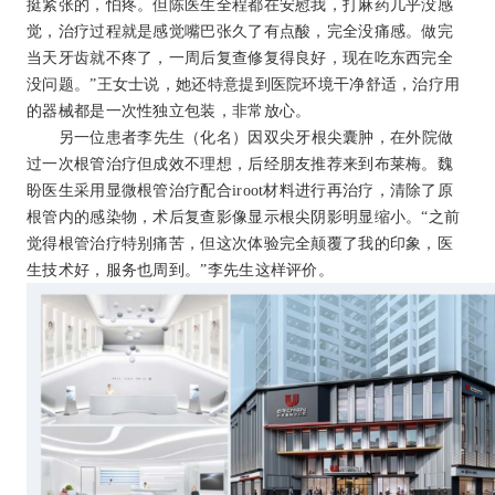
挺紧张的，怕疼。但陈医生全程都在安慰我，打麻药几乎没感
觉，治疗过程就是感觉嘴巴张久了有点酸，完全没痛感。做完
当天牙齿就不疼了，一周后复查修复得良好，现在吃东西完全
没问题。”王女士说，她还特意提到医院环境干净舒适，治疗用
的器械都是一次性独立包装，非常放心。
另一位患者李先生（化名）因双尖牙根尖囊肿，在外院做
过一次根管治疗但成效不理想，后经朋友推荐来到布莱梅。魏
盼医生采用显微根管治疗配合iroot材料进行再治疗，清除了原
根管内的感染物，术后复查影像显示根尖阴影明显缩小。“之前
觉得根管治疗特别痛苦，但这次体验完全颠覆了我的印象，医
生技术好，服务也周到。”李先生这样评价。