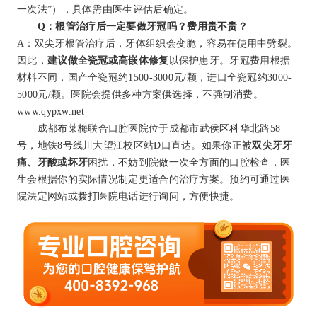
一次法”），具体需由医生评估后确定。
Q：根管治疗后一定要做牙冠吗？费用贵不贵？
A：双尖牙根管治疗后，牙体组织会变脆，容易在使用中劈裂。
因此，
建议做全瓷冠或高嵌体修复
以保护患牙。牙冠费用根据
材料不同，国产全瓷冠约1500-3000元/颗，进口全瓷冠约3000-
5000元/颗。医院会提供多种方案供选择，不强制消费。
www.qypxw.net
成都布莱梅联合口腔医院位于成都市武侯区科华北路58
号，地铁8号线川大望江校区站D口直达。如果你正被
双尖牙牙
痛、牙酸或坏牙
困扰，不妨到院做一次全方面的口腔检查，医
生会根据你的实际情况制定更适合的治疗方案。预约可通过医
院法定网站或拨打医院电话进行询问，方便快捷。