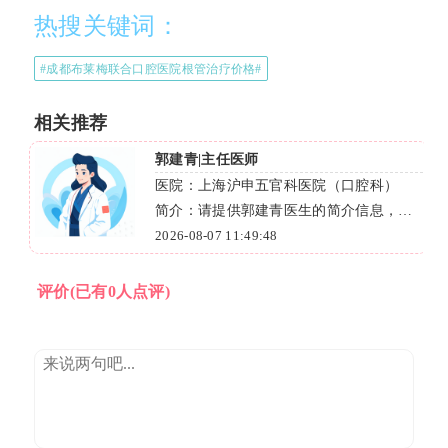
热搜关键词：
#成都布莱梅联合口腔医院根管治疗价格#
相关推荐
闻慧胜|执业医师
五官科医院（口腔科）
医院：昆山牙博士口腔门
建青医生的简介信息，我
简介：昆山牙博士口腔门
0字左右的描述。
48
生，有着超10年口腔诊
2026-08-07 09:07:17
正畸、种植牙等多种项目
况定制方案，确保治疗效
评价
(已有0人点评)
线客服，获取专业解答！