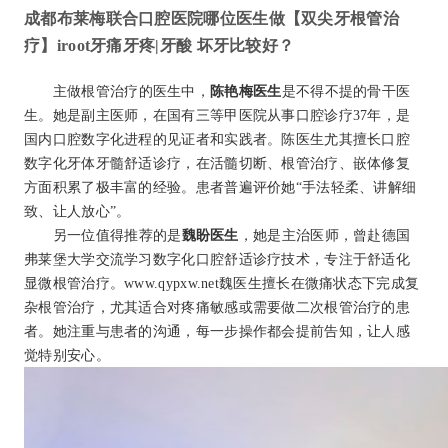
成都布莱梅联合口腔医院哪位医生做【双尖牙根管治
疗】iroot牙痛牙疼|牙酸 坏牙比较好？
主做根管治疗的医生中，
陈艳梅医生
是不得不提的骨干医
生。她是副主医师，在国有三等甲医院从事口腔诊疗37年，是
国内口腔数字化进程的见证者和实践者。陈医生尤其擅长口腔
数字化牙体牙髓舒适诊疗，在活髓切断、根管治疗、嵌体修复
方面积累了极丰富的经验。患者普遍评价她“手法轻柔、讲解细
致、让人放心”。
另一位值得推荐的是
魏盼医生
，她是主治医师，曾赴德国
弗莱堡大学交流学习数字化口腔舒适诊疗技术，专注于舒适化
显微根管治疗。www.qypxw.net魏医生擅长在微痛状态下完成复
杂根管治疗，尤其适合对疼痛敏感或需要做二次根管治疗的患
者。她注重与患者的沟通，每一步操作都会提前告知，让人感
觉特别安心。