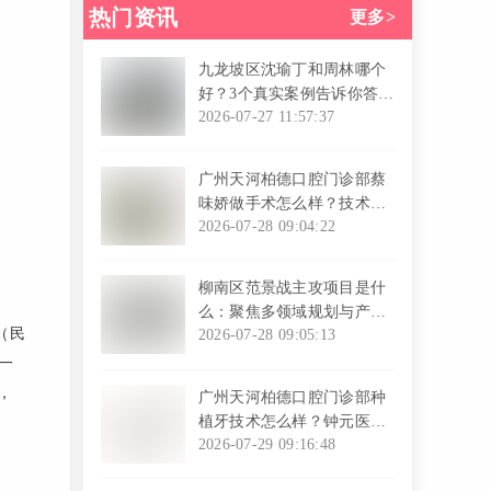
热门资讯
更多>
九龙坡区沈瑜丁和周林哪个
好？3个真实案例告诉你答
案！面部填充效果自然吗？
2026-07-27 11:57:37
l
广州天河柏德口腔门诊部蔡
味娇做手术怎么样？技术优
案例多
2026-07-28 09:04:22
l
柳南区范景战主攻项目是什
么：聚焦多领域规划与产业
（民
布局发展
2026-07-28 09:05:13
一
l
，
广州天河柏德口腔门诊部种
植牙技术怎么样？钟元医生
经验丰富优势多！
2026-07-29 09:16:48
l