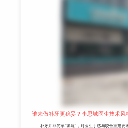
谁来做补牙更稳妥？李思城医生技术风
补牙并非简单“填坑”，对医生手感与咬合重建要