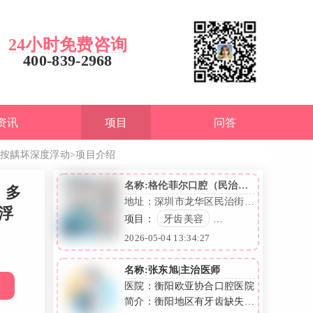
24小时免费咨询
400-839-2968
资讯
项目
问答
透明按龋坏深度浮动
>项目介绍
名称:格伦菲尔口腔（民治水
）多
榭店）
地址：深圳市龙华区民治街道
度浮
大岭社区莱蒙春天花园五期
项目：
牙齿美容
25-26号铺
2026-05-04 13:34:27
牙齿治疗
医师
名称:张东旭|主治医师
惠
腔医院（双
医院：衡阳欧亚协合口腔医院
，北京瑞泰
简介：衡阳地区有牙齿缺失、