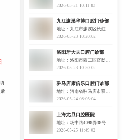
路甲3号佳亿广场二层
2026-05-21 10:11:03
九江濂溪华博口腔门诊部
地址：九江市濂溪区长虹路
99号水木清华小区4栋3单元
2026-05-23 10:20:02
M01号门面
洛阳牙大夫口腔门诊部
地址：洛阳市西工区官邸井
细
百货南50米
2026-05-23 10:50:02
-
充填
驻马店康倍乐口腔门诊部
地址：河南省驻马店市驿城
认后
区骏马路中段路东
2026-05-24 08:05:04
上海尤旦口腔医院
地址：场中路4098弄38号
2026-05-25 11:49:02