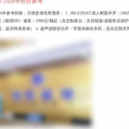
2026年价目参考
参考价格，方便患者统筹预算： 1. 3M-Z350XT成人树脂补牙：188
冠（德国DD）修复：1980元/颗起（含定制基台，支持脱落/崩瓷售后保
全瓷冠，提供终身质保） 4. 超声波喷砂洁牙：常规体验价亲民，适合定期牙