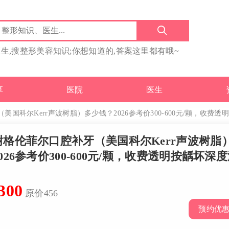
医生,搜整形美容知识;你想知道的,答案这里都有哦~
享
医院
医生
国科尔Kerr声波树脂）多少钱？2026参考价300-600元/颗，收费
榭格伦菲尔口腔补牙（美国科尔Kerr声波树脂
026参考价300-600元/颗，收费透明按龋坏深
300
原价456
名称:李浩宇|专科医生
名称:王爱武|执业
预约优
医院：哈尔滨舒诺口腔门诊部
医院：北京瑞泰口
：
简介：请提供李浩宇医生的具
井店）
简介：王爱武医生