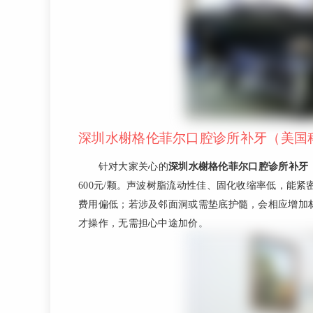
深圳水榭格伦菲尔口腔诊所补牙（美国科尔
针对大家关心的
深圳水榭格伦菲尔口腔诊所补牙（
600元/颗。声波树脂流动性佳、固化收缩率低，能
费用偏低；若涉及邻面洞或需垫底护髓，会相应增加
才操作，无需担心中途加价。