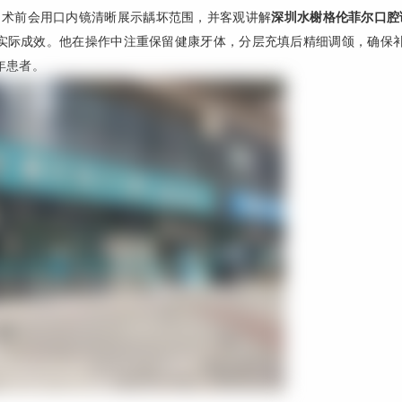
通耐心，术前会用口内镜清晰展示龋坏范围，并客观讲解
深圳水榭格伦菲尔口腔
实际成效。他在操作中注重保留健康牙体，分层充填后精细调颌，确保
年患者。