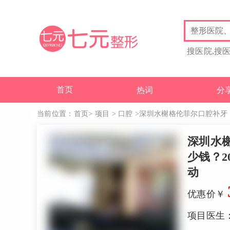
搜医院,搜
首页
热词
分
当前位置：
首页
>
项目
>
口腔
>
深圳水榭格伦菲尔口腔补牙（美
深圳水
少钱？2
动
优惠价￥
项目医生