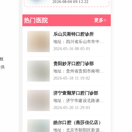
资深口腔医
0
不齐等口腔问题不用愁！衡阳
2026-08-06 09:12:22
院经验，擅
欧亚协合口腔医院张东旭医
根管治疗
生，擅长多颗种植、穿翼板种
热门医院
更多>
植牙等技术，结合无痛治疗理
念，让您舒适看牙。点击咨
询，轻松预约张医生！
乐山贝斯特口腔诊所
地址：四川省乐山市市中区
柏杨路中段478号
2026-05-16 08:05:01
用根
贵阳妙牙口腔门诊部
提供
地址：贵州省贵阳市南明区
解放路188号
2026-05-18 11:19:02
济宁壹颗芽口腔门诊部
地址：济宁市建设北路谢营
综合大楼门面房2号和3号
2026-05-20 11:29:03
皓尔口腔（燕莎佳亿店）
地址：北京市朝阳区新源南