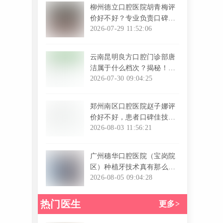
柳州德立口腔医院胡青梅评
价好不好？专业负责口碑好
挂号便捷
2026-07-29 11:52:06
l
云南昆明良方口腔门诊部唐
洁属于什么档次？揭秘！到
底属于什么档次？看完你就
2026-07-30 09:04:25
懂了
l
郑州南区口腔医院赵子娜评
价好不好，患者口碑佳技术
好费用合理
2026-08-03 11:56:21
l
广州穗华口腔医院（宝岗院
区）种植牙技术真有那么好
吗？答案揭晓
2026-08-05 09:04:28
l
热门医生
更多>