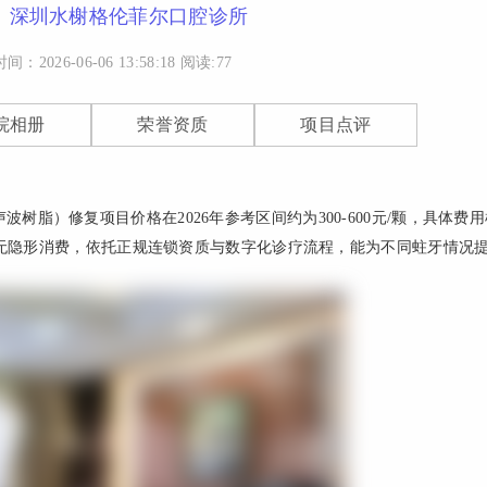
体简介内容，我将据此生成
2026-08-06 12:03:12
口腔双井店主任，
2026-08-06 11:57:0
：
深圳水榭格伦菲尔口腔诊所
50字左右的描述。
师，二十年三甲医
长种植牙、正畸、
时间：2026-06-06 13:58:18
阅读:
77
等。
院相册
荣誉资质
项目点评
波树脂）修复项目价格在2026年参考区间约为300-600元/颗，具体费
无隐形消费，依托正规连锁资质与数字化诊疗流程，能为不同蛀牙情况