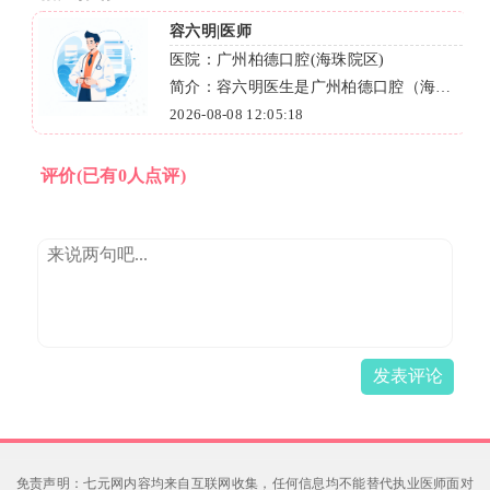
容六明|医师
医院：广州柏德口腔(海珠院区)
修
简介：容六明医生是广州柏德口腔（海珠
缺
院区）正畸科医师，从业十余年，专注青
2026-08-08 12:05:18
少年早期矫治与成人隐形矫正，经验丰
富。
评价
(已有0人点评)
发表评论
免责声明：七元网内容均来自互联网收集，任何信息均不能替代执业医师面对