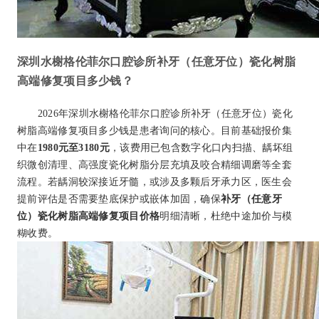
深圳水榭格伦菲尔口腔诊所补牙（任意牙位）瓷化树脂
高端修复项目多少钱？
2026年深圳水榭格伦菲尔口腔诊所补牙（任意牙位）瓷化
树脂高端修复项目多少钱是患者询问的核心。目前基础报价集
中在
1980元至3180元
，该费用已包含数字化口内扫描、龋坏组
织微创清理、高强度瓷化树脂分层充填及咬合精细调磨等全套
流程。若龋洞较深接近牙髓，或涉及多颗后牙承力区，医生会
提前评估是否需要垫底保护或嵌体加固，确保
补牙（任意牙
位）瓷化树脂高端修复项目价格
明细清晰，杜绝中途加价与模
糊收费。