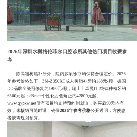
2026年深圳水榭格伦菲尔口腔诊所其他热门项目收费参
考
除高端树脂补牙外，院内多项诊疗均保持合理定价。2026
年参考价格如下：3M-Z350XT成人树脂补牙约188元/颗；德国
DD品牌全瓷冠修复约1980元/颗；瑞士士卓曼ITI纯钛种植牙约
6500元起；eBrace个性化舌侧矫正约42800元起。
www.qypxw.net所有项目均支持预约制就诊，购买后90天内有
效，未核销可随时退，确保
2026年参考价格
公开透明，方便患
者按需规划预算。