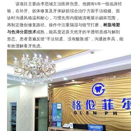
该项目主要由李思城主治医师负责。他拥有6年一线临床经
验，在补牙、嵌体修复及牙体缺损综合治疗方面手法稳健。面
诊时沟通风格温和耐心，习惯先用内窥镜清晰展示龋坏范围，
再制定微创修复路径。操作中注重隔湿与细节打磨，
树脂堆塑
与色泽分层技术
成熟，能高度还原天然牙的半透明质感与解剖
形态。患者普遍反馈“手法轻柔、没有酸胀感”，沟通效率高，能
有效缓解看牙焦虑。