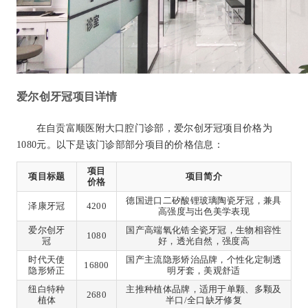
爱尔创牙冠项目详情
在自贡富顺医附大口腔门诊部，爱尔创牙冠项目价格为
1080元。以下是该门诊部部分项目的价格信息：
项目
项目标题
项目简介
价格
德国进口二矽酸锂玻璃陶瓷牙冠，兼具
泽康牙冠
4200
高强度与出色美学表现
爱尔创牙
国产高端氧化锆全瓷牙冠，生物相容性
1080
冠
好，透光自然，强度高
时代天使
国产主流隐形矫治品牌，个性化定制透
16800
隐形矫正
明牙套，美观舒适
纽白特种
主推种植体品牌，适用于单颗、多颗及
2680
植体
半口/全口缺牙修复