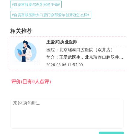
#自贡富顺爱尔创牙冠多少钱#
#自贡富顺医附大口腔门诊部爱尔创牙冠怎么样#
相关推荐
王爱武|执业医师
医院：北京瑞泰口腔医院（双井店）
简介：王爱武医生，北京瑞泰口腔双井店
主任，资深口腔医师，二十年三甲医院经
2026-08-06 11:57:00
验，擅长种植牙、正畸、根管治疗等。
评价
(已有0人点评)