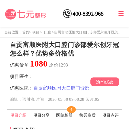
当前位置：
首页
>
项目
>
口腔
>
自贡富顺医附大口腔门诊部爱尔创牙冠怎么
样？优势多价格优
自贡富顺医附大口腔门诊部爱尔创牙冠
怎么样？优势多价格优
1080
优惠价￥
原价1293
项目医生：
预约优惠
优惠医院：
自贡富顺医附大口腔门诊部
编辑：语川流
时间：2026-05-30 09:00:28
阅读:
95
4
项目介绍
项目分享
医院相册
荣誉资质
项目点评