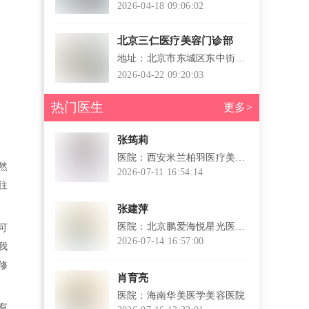
大道89号天泽大酒店对面
2026-04-18 09:06:02
北京三仁医疗美容门诊部
地址：北京市东城区东中街40
号院元嘉公寓B座二层
2026-04-22 09:20:03
热门医生
更多>
张筠莉
医院：西安米兰柏羽医疗美容
然
医院
2026-07-11 16:54:14
往
l
张建萍
医院：北京鹏爱海悦星光医疗
可
美容诊所
2026-07-14 16:57:00
我
l
修
肖育亮
医院：海南华美医学美容医院
有