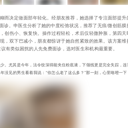
模糊而决定做面部年轻化。经朋友推荐，她选择了专注面部提升
面诊。申医生分析了她的中度松弛状况，推荐了无痕/微创筋膜
，创伤小、恢复快。操作过程轻松，术后仅轻微肿胀，第四天
现，双下巴减小，朋友都惊讶于她自然紧致的效果。该方案维
她建议有类似困扰的人先免费面诊，选对医生和机构最重要。
减少。尤其是今年，法令纹深得能夹住粉底液，下颌线更是完全失踪，连
年没见的男生看着我说：“你怎么老了这么多？”那一刻，心里咯噔一下