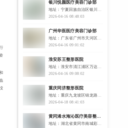
银川悦颜医疗美容门诊部
地址：宁夏回族自治区银川市
兴庆区德源街绿地21城D区
2026-04-16 08:48:03
广州华医医疗美容门诊部
地址：广东省广州市天河区车
陂大岗路1号
2026-04-16 09:01:02
行
龄
淮安苏王整形医院
地址：淮安市清江浦区万达广
和
场南门
2026-04-16 09:08:02
临
重庆同济整形医院
没
地址：重庆九龙坡区锦龙路2
号
2026-04-18 08:41:03
黄冈浠水海沁医疗美容整形
门诊部
地址：湖北省黄冈市南城彩虹