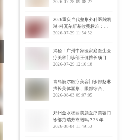
价格明细与专家亲诊攻略！
2026-07-28 09:08:27
l
2026重庆当代整形外科医院凯
琳·科瓦尔斯基收费标准：因
项目复杂程度而异
2026-07-29 11:54:52
l
揭秘！广州中家医家庭医生医
疗美容门诊部王健擅长项目，
这5大技术让你年轻10岁
2026-07-29 12:10:18
l
青岛旎尔医疗美容门诊部赵琳
擅长美体塑形、眼部综合、注
射塑形
2026-08-03 09:07:05
l
郑州金水杨丽美颜医疗美容门
诊部范瑞芳靠谱吗？25 年资
历+独创疗法实力认证
2026-08-04 11:49:50
l