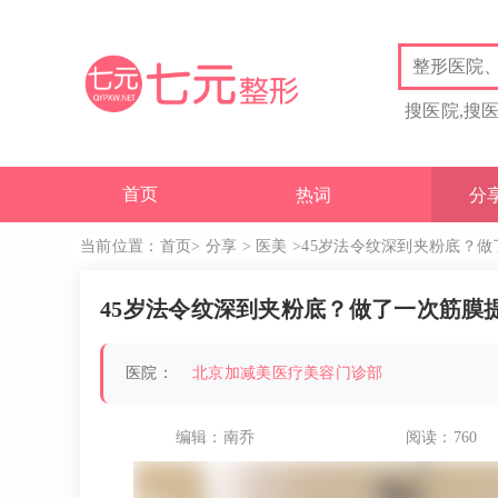
搜医院,搜
首页
热词
分
当前位置：
首页
>
分享
>
医美
>45岁法令纹深到夹粉底？
45岁法令纹深到夹粉底？做了一次筋膜
医院：
北京加减美医疗美容门诊部
编辑：南乔
阅读：
760