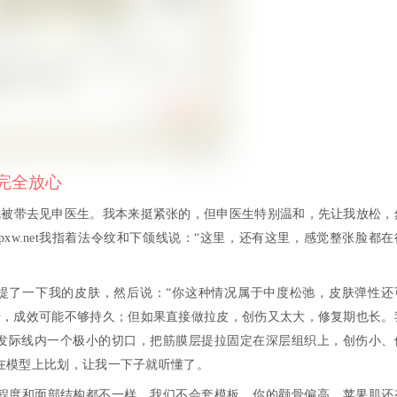
完全放心
就被带去见申医生。我本来挺紧张的，但申医生特别温和，先让我放松，
pxw.net我指着法令纹和下颌线说：“这里，还有这里，感觉整张脸都在
提了一下我的皮肤，然后说：“你这种情况属于中度松弛，皮肤弹性还
升，成效可能不够持久；但如果直接做拉皮，创伤又太大，修复期也长。
发际线内一个极小的切口，把筋膜层提拉固定在深层组织上，创伤小、
在模型上比划，让我一下子就听懂了。
弛程度和面部结构都不一样，我们不会套模板。你的颧骨偏高，苹果肌还