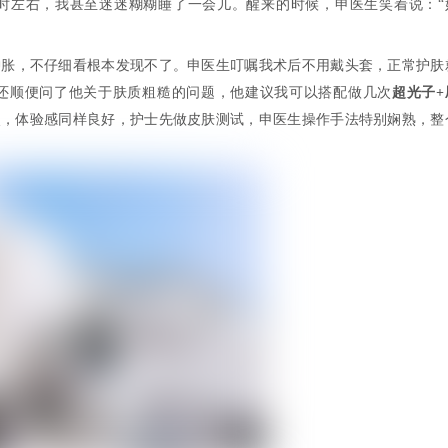
时左右，我甚至迷迷糊糊睡了一会儿。醒来的时候，申医生笑着说：“
肿胀，不仔细看根本发现不了。申医生叮嘱我术后不用戴头套，正常护肤
还顺便问了他关于肤质粗糙的问题，他建议我可以搭配做几次
超光子+
次，体验感同样良好，护士先做皮肤测试，申医生操作手法特别娴熟，整