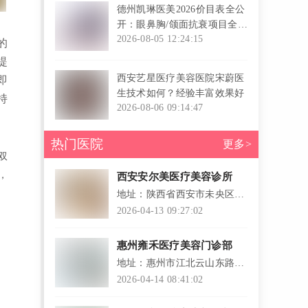
德州凯琳医美2026价目表全公
开：眼鼻胸/颌面抗衰项目全覆
盖，双眼皮1499元起+正规资
2026-08-05 12:24:15
的
质护航
l
提
西安艺星医疗美容医院宋蔚医
即
生技术如何？经验丰富效果好
持
2026-08-06 09:14:47
l
热门医院
更多>
双
，
西安安尔美医疗美容诊所
地址：陕西省西安市未央区凤
城五路银池品智天下15楼
2026-04-13 09:27:02
惠州雍禾医疗美容门诊部
地址：惠州市江北云山东路4
号
2026-04-14 08:41:02