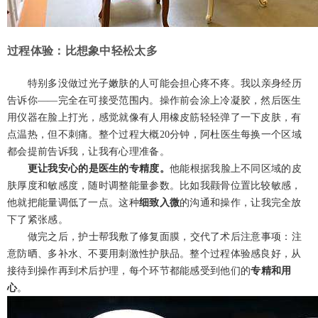
过程体验：比想象中轻松太多
特别多没做过光子嫩肤的人可能会担心疼不疼。我以亲身经历
告诉你——完全在可接受范围内。操作前会涂上冷凝胶，然后医生
用仪器在脸上打光，感觉就像有人用橡皮筋轻轻弹了一下皮肤，有
点温热，但不刺痛。整个过程大概20分钟，阿杜医生每换一个区域
都会提前告诉我，让我有心理准备。
更让我安心的是医生的专精度。
他能根据我脸上不同区域的皮
肤厚度和敏感度，随时调整能量参数。比如我颧骨位置比较敏感，
他就把能量调低了一点。这种
细致入微
的沟通和操作，让我完全放
下了紧张感。
做完之后，护士帮我敷了修复面膜，交代了术后注意事项：注
意防晒、多补水、不要用刺激性护肤品。整个过程体验感良好，从
接待到操作再到术后护理，每个环节都能感受到他们的
专精和用
心
。