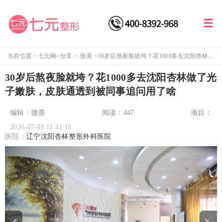
当前位置：
七元网
>
分享
>
医美
>
30岁后熬夜脸就垮？花1000多去沈阳杏林做
了光子嫩肤，皮肤通透到被同事追问用了啥
30岁后熬夜脸就垮？花1000多去沈阳杏林做了光
子嫩肤，皮肤通透到被同事追问用了啥
编辑：微墨
阅读：
447
项目：
2026-07-08 11:41:16
医院：
辽宁沈阳杏林整形外科医院