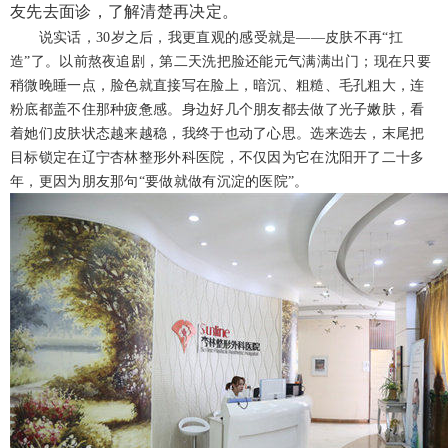
友先去面诊，了解清楚再决定。
说实话，30岁之后，我更直观的感受就是——皮肤不再“扛
造”了。以前熬夜追剧，第二天洗把脸还能元气满满出门；现在只要
稍微晚睡一点，脸色就直接写在脸上，暗沉、粗糙、毛孔粗大，连
粉底都盖不住那种疲惫感。身边好几个朋友都去做了光子嫩肤，看
着她们皮肤状态越来越稳，我终于也动了心思。选来选去，末尾把
目标锁定在辽宁杏林整形外科医院，不仅因为它在沈阳开了二十多
年，更因为朋友那句“要做就做有沉淀的医院”。