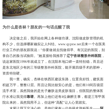
为什么是杏林？朋友的一句话点醒了我
决定做之后，我开始在网上各种做功课。沈阳做皮肤管理的机
构不少，但选择哪家确实让人纠结。www.qypxw.net后来一个在医美
行业工作的朋友跟我说：“你要做就去找做得早、有沉淀的医院，别
拿自己的脸当试验田。”她直接给我推荐了
辽宁杏林整形外科医院
，
说这家医院1996年就成立了，在沈阳本地口碑一直特别稳，而且还
是东北地区少有的三等级整形外科医院，能开展四级手术的那种，
资质特别硬。
我一查，确实，杏林在铁西区建设东路，位置良好找，建筑面
积超万平，整整12层。而且让我比较安心的是，他们有10间百级层
流手术室，虽然我做的是光子嫩肤这类皮肤项目，但医院的整体医
疗水准让我觉得
靠谱
。再加上他们还有4位麻醉主事，都是三等甲医
院出来的，虽然我用不上，但这种“高配”让人心里踏实。
末尾让我下定决心的，是他们家有一位外籍皮肤科医生——
阿