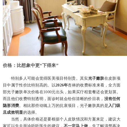
价格：比想象中更“下得来”
特别多人可能会觉得医美项目特别贵。其实
光子嫩肤
在皮肤项
目中属于性价比特别高的。以
2026年
杏林的收费标准来看，全方面
部光子嫩肤单次价格在1000元出头，如果买疗程套餐还会更划算。
而且他们收费特别透明，面诊时就会给你清晰的价目表，
没有任何
隐形消费
。相比那些动辄上万的抗衰项目，光子嫩肤真的是
入门级
且成效明显
的选择。
当然，具体价格还是要根据个人皮肤情况和方案来定，建议大
家可以先去面诊听听医生的建议，
不一定马上做
，先了解清楚再决