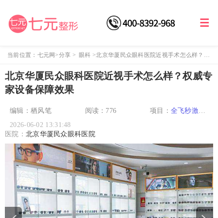
当前位置：
七元网
>
分享
>
眼科
>
北京华厦民众眼科医院近视手术怎么样？权
威专家设备保障效果
北京华厦民众眼科医院近视手术怎么样？权威专
家设备保障效果
编辑：栖风笔
阅读：
776
项目：
全飞秒激光
半飞秒激光
ICL晶
2026-06-02 13:31:48
体植入
近视眼治
医院：
北京华厦民众眼科医院
疗
儿童近视
小儿
斜视