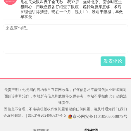
刚在民众眼科做了全飞秒，我32岁，坐标北京。面诊时医生
很耐心，用欧堡设备仔细查了眼底，说我角膜厚度够，术后
护理也讲得清楚。现在一个月，视力1.0，没啥干眼感，早做
早享受！
发表评论
免责声明：七元网内容均来自互联网收集，任何信息均不能替代执业医师面对
面的诊断和治疗，本站所有信息和数据等仅供参考，本站不承担由此引起的法
律责任。
因信息不合理，不准确或版权肖像问题引起的任何问题，请及时通知我们,我们
会及时删除。
|
京ICP备2024065837号-5
京公网安备11010502060879号
友情链接: