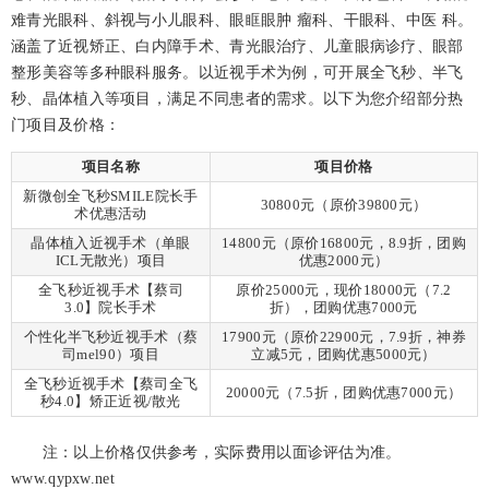
难青光眼科、斜视与小儿眼科、眼眶眼肿 瘤科、干眼科、中医 科。
涵盖了近视矫正、白内障手术、青光眼治疗、儿童眼病诊疗、眼部
整形美容等多种眼科服务。以近视手术为例，可开展全飞秒、半飞
秒、晶体植入等项目，满足不同患者的需求。以下为您介绍部分热
门项目及价格：
项目名称
项目价格
新微创全飞秒SMILE院长手
30800元（原价39800元）
术优惠活动
晶体植入近视手术（单眼
14800元（原价16800元，8.9折，团购
ICL无散光）项目
优惠2000元）
全飞秒近视手术【蔡司
原价25000元，现价18000元（7.2
3.0】院长手术
折），团购优惠7000元
个性化半飞秒近视手术（蔡
17900元（原价22900元，7.9折，神券
司mel90）项目
立减5元，团购优惠5000元）
全飞秒近视手术【蔡司全飞
20000元（7.5折，团购优惠7000元）
秒4.0】矫正近视/散光
注：以上价格仅供参考，实际费用以面诊评估为准。
www.qypxw.net