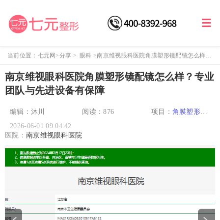
当前位置：
七元网
>
分享
>
眼科
>
南京维视眼科医院角膜塑形镜配镜怎么样？
专业团队与先进设备有保障
南京维视眼科医院角膜塑形镜配镜怎么样？专业
团队与先进设备有保障
编辑：沐川
阅读：
876
项目：
角膜塑形镜
儿童近视
近视眼治
2026-06-01 09:04:42
疗
全飞秒激光
半
医院：
南京维视眼科医院
飞秒激光
ICL晶体
植入