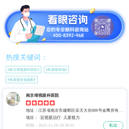
热搜关键词：
#南京维视眼科医院#
#角膜塑形镜#
#角膜塑形镜验配#
南京维视眼科医院
地址：江苏省南京市建邺区应天大街888号金鹰所有地
区C座19楼
项目：
近视眼治疗
儿童视力
时间：2025-11-20 20:58:01
私信