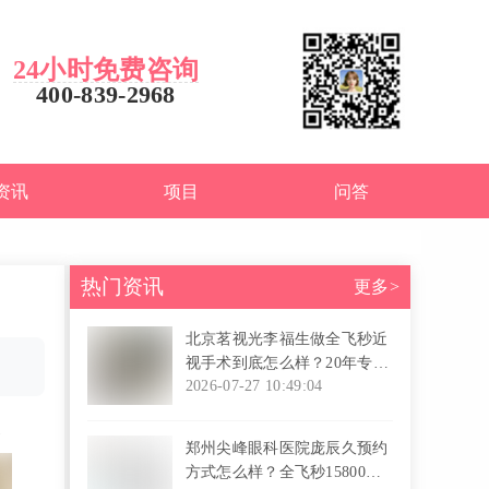
24小时免费咨询
400-839-2968
资讯
项目
问答
热门资讯
更多>
北京茗视光李福生做全飞秒近
视手术到底怎么样？20年专攻
角膜激光，千度近视也能做，
2026-07-27 10:49:04
术后真实口碑揭秘
l
1
郑州尖峰眼科医院庞辰久预约
方式怎么样？全飞秒15800