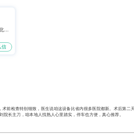
北路
私信
，术前检查特别细致，医生说咱这设备比省内很多医院都新。术后第二
是刘院长主刀，咱本地人找熟人心里踏实，停车也方便，真心推荐。