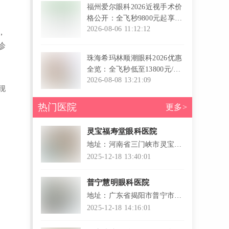
福州爱尔眼科2026近视手术价
格公开：全飞秒9800元起享
7000元补贴，三级专科术后终
2026-08-06 11:12:12
，
身复查
l
诊
珠海希玛林顺潮眼科2026优惠
全览：全飞秒低至13800元/双
眼，儿童离焦镜7.3折，医保
2026-08-08 13:21:09
现
定点+港澳药械通资质护航
l
热门医院
更多>
灵宝福寿堂眼科医院
地址：河南省三门峡市灵宝市
函谷路中段38号
2025-12-18 13:40:01
普宁慧明眼科医院
地址：广东省揭阳市普宁市普
宁大道商业街南侧林青段西
2025-12-18 14:16:01
起...