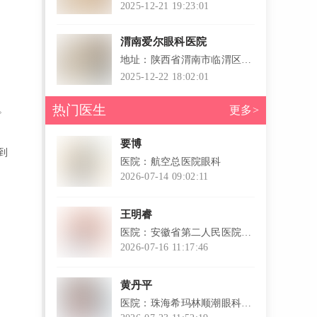
晟华苑福斯特广场西南
2025-12-21 19:23:01
渭南爱尔眼科医院
地址：陕西省渭南市临渭区胜
利大街
2025-12-22 18:02:01
热门医生
。
更多>
要博
到
医院：航空总医院眼科
2026-07-14 09:02:11
l
王明睿
医院：安徽省第二人民医院眼
科
2026-07-16 11:17:46
l
黄丹平
医院：珠海希玛林顺潮眼科医