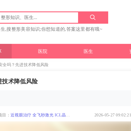
医生,搜整形美容知识;你想知道的,答案这里都有哦~
享
医院
医生
安全吗？先进技术降低风险
进技术降低风险
项目：
近视眼治疗
全飞秒激光
ICL晶体
2026-05-27 09:02:2
植入
儿童视力
儿童近视
小儿弱视