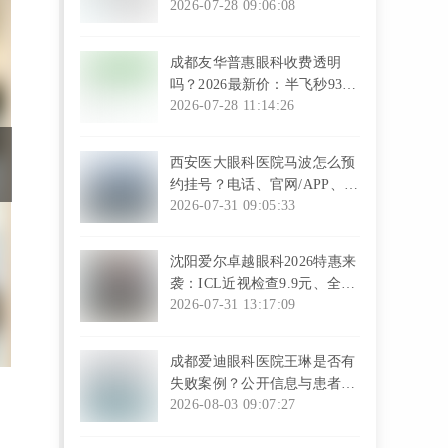
起，术后1.2视力真实反馈，
2026-07-28 09:06:08
比省医排队快3天！
l
成都友华普惠眼科收费透明
吗？2026最新价：半飞秒9314
元起，无隐形消费患者实测好
2026-07-28 11:14:26
评
l
西安医大眼科医院马波怎么预
约挂号？电话、官网/APP、在
线弹窗均可
2026-07-31 09:05:33
l
沈阳爱尔卓越眼科2026特惠来
袭：ICL近视检查9.9元、全飞
秒10800起，JCI认证配全球设
2026-07-31 13:17:09
备覆盖全年龄段眼健康
l
成都爱迪眼科医院王琳是否有
失败案例？公开信息与患者反
馈证实成功多满意度高
2026-08-03 09:07:27
l