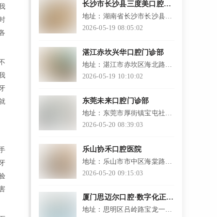
长沙市长沙县三度美口腔门
我
诊
地址：湖南省长沙市长沙县潇
时
湘东路星城南门樱花苑1栋
2026-05-19 08:05:02
各
105-106号
湛江赤坎兴华口腔门诊部
不
地址：湛江市赤坎区海北路
11-31号兴华广场A区商住楼一
我
2026-05-19 10:10:02
层商场101号内第22号铺位
牙
东莞未来口腔门诊部
就
地址：东莞市厚街镇宝屯社区
康乐北路6号厚街万达广场1幢
2026-05-20 08:39:03
商业楼商铺320
乐山协禾口腔医院
手
地址：乐山市市中区海棠路游
牙
泳池巷28号
2026-05-20 09:15:03
验
害
厦门思迈尔口腔·数字化正畸
中心
地址：思明区吕岭路宝龙一城