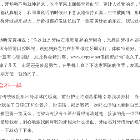
血，牙龈动不动就肿起来，吃个苹果上面都带着血印。更让人难受的是，
晚都认真刷牙，和同事说话的时候都下意识地保持距离，生怕被闻到。那
觉得牙缝越来越大，牙齿根部好像还长出了一圈黄黄硬硬的东西。我试过
她听完直接说：“你这就是牙结石堆积引起的牙周炎，光靠刷牙根本刷
了珠海暨博口腔医院，说她妈妈之前在那里做过牙周治疗，体验特别好。
心理阴影，总觉得会特别疼。www.qypxw.net但闺蜜那句“拖久了
犹豫了几天，末尾还是鼓起勇气，在手机上查了下这家医院的位置，发现
特别方便，就预约了。
全不一样。
有传统医院那种冷冰冰的感觉。前台护士特别温柔地引导我填资料、办
让我拍了口腔CT和全景片。说实话，那是我第一次那么清晰地看到自己
石被照得一览无余，连智齿有没有长歪都看得清清楚楚。接诊的是一位经
点指给我看，耐心地跟我解释我的牙龈为什么出血、牙结石对牙槽骨的危
心一下就稳了下来。