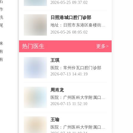
石
1-11号楼（水幕广场旁）
2026-05-25 09:37:02
作
洗
日照港城口腔门诊部
地址：日照市东港区秦楼街道
尾
文登路安泰名筑18号楼116室
2026-05-26 08:05:02
来
热门医生
更多>
有
有
王琪
医院：常州佧瓦口腔门诊部
2026-07-13 14:41:19
l
周肖龙
医院：广州医科大学附属口腔
医院
2026-07-15 11:52:10
l
王瑜
医院：广州医科大学附属口腔