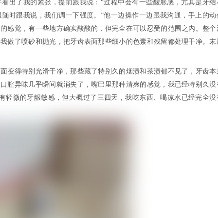
乎看出了我的紧张，提前跟我说：“过程中会有一些酸胀感，尤其是牙结
服随时跟我说，我们调一下强度。”他一边操作一边跟我沟通，手上的动
动的感觉，有一些地方确实酸酸的，但完全在可以忍受的范围之内。整个
给我做了喷砂和抛光，把牙齿表面那些细小的色素和残留都处理干净。末
表面变得特别光滑干净，那些藏了特别久的烟渍和茶渍都不见了，牙齿本
的口腔异味几乎瞬间就消失了，嘴巴里那种清爽的感觉，我已经特别久没
天可能会有轻微的牙龈敏感，但大概过了三四天，我吃东西、喝凉水已经完全没