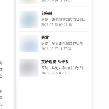
医院
2026-07-18 11:19:24
l
郭宪碧
医院：东莞国贸口腔门诊部
（东城院区）
2026-07-22 09:04:48
l
陈震
医院：呈贡希尔德口腔诊所
2026-07-27 11:57:36
l
艾哈迈德·法维兹
海
医院：珠海六和口腔门诊部
透
（口岸店）
2026-08-05 09:09:51
怎
l
多
臭
信