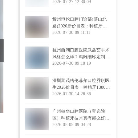
颗，全品类诊疗+活髓保存技
2026-07-27 12:30:09
术留牙髓省时间
l
忻州恒伦口腔门诊部(慕山北
路)2026新价目表：种植牙
4680元起/颗，医保定点+10年
2026-07-30 09:11:11
以上医师坐诊，首诊免费拍全
l
景片
杭州西湖口腔医院武鑫茹手术
风格怎么样？精雕细琢定制自
然美牙，拒绝模板化操作，患
2026-07-30 09:18:19
者盛赞像真牙
l
深圳富茂格伦菲尔口腔乔琪医
生2026价目表：种植牙1380元
起，根管治疗1080元，透明收
2026-07-30 14:26:36
费好评多
l
广州穗华口腔医院（宝岗院
区）种植牙技术真有那么好
吗？答案揭晓
2026-08-05 09:04:28
l