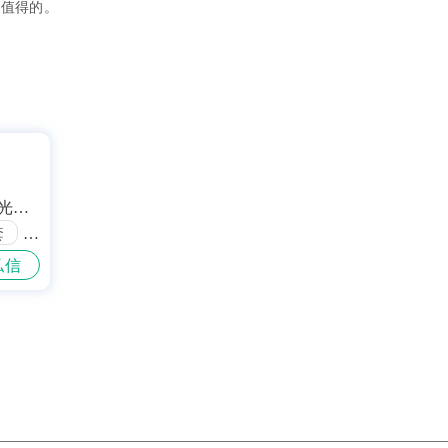
是值得的。
光大
套
私信