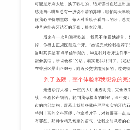
可能是牙刷太硬，换了软毛的，结果该出血还是出
感觉自己嘴里总有一股说不清的异味，哪怕每天早
候我心里特别焦虑，每天对着镜子看自己的牙，总
种号称能去牙结石的牙膏，根本没用。
后来有一次和闺蜜吃饭，我忍不住跟她诉苦。
掉，你得去正规医院洗个牙。”她说完就给我推荐
当时其实是有点半信半疑的，毕竟我对看牙这件事一直有
龈会萎缩，牙齿会松”的话，着实把我吓到了。我
在香洲区景山路89号，附近公交线路挺多的，过去
到了医院，整个体验和我想象的完
走进诊疗大楼，一层的大厅通透明亮，完全没
续，全程轻声细语。轮到我做检查的时候，医生先
齿的内部结构，屏幕上我那些藏得严严实实的牙结
特别丰富的全科医师，他拿着片子，对着屏幕一点
有哪些。那种专精又笃定的语气，让我之前悬着的