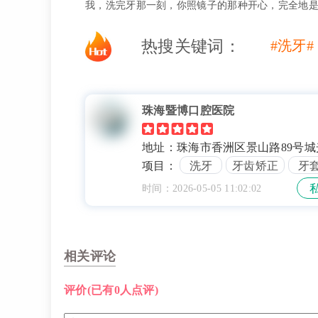
我，洗完牙那一刻，你照镜子的那种开心，完全地
热搜关键词：
#洗牙#
珠海暨博口腔医院
地址：珠海市香洲区景山路89号城
厦1-2楼
项目：
洗牙
牙齿矫正
牙
地包天
牙齿美白
时间：2026-05-05 11:02:02
相关评论
评价
(已有0人点评)