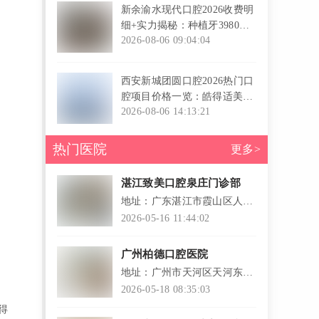
新余渝水现代口腔2026收费明
细+实力揭秘：种植牙3980元
起，医师专业还支持医保报销
2026-08-06 09:04:04
l
西安新城团圆口腔2026热门口
腔项目价格一览：皓得适美白
299元起，进口设备加持种牙
2026-08-06 14:13:21
享三重保障
l
热门医院
更多>
湛江致美口腔泉庄门诊部
地址：广东湛江市霞山区人民
大道中25号馨隆居首层2A-2D
2026-05-16 11:44:02
号档口
广州柏德口腔医院
地址：广州市天河区天河东路
220号
2026-05-18 08:35:03
得