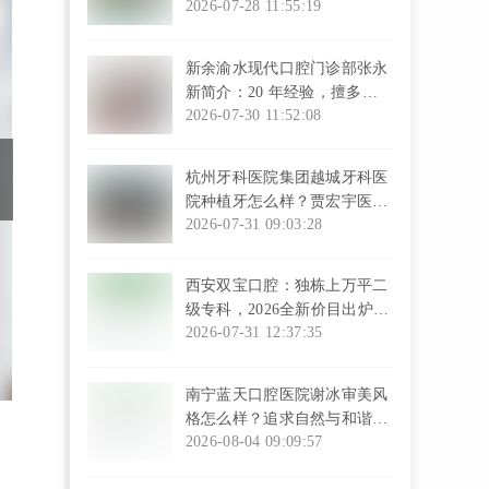
电话皆可
2026-07-28 11:55:19
l
新余渝水现代口腔门诊部张永
新简介：20 年经验，擅多项
目诊疗
2026-07-30 11:52:08
l
杭州牙科医院集团越城牙科医
院种植牙怎么样？贾宏宇医生
技术超赞
2026-07-31 09:03:28
l
西安双宝口腔：独栋上万平二
级专科，2026全新价目出炉，
皓圣种植牙3977元起，患者赞
2026-07-31 12:37:35
医生专业服务贴心
l
南宁蓝天口腔医院谢冰审美风
格怎么样？追求自然与和谐的
美学矫正典范
2026-08-04 09:09:57
l