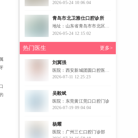
岸2栋117
2026-05-24 10:06:04
青岛市北卫雅仕口腔诊所
地址：山东省青岛市市北区清
江路157号-29
2026-05-24 12:15:02
热门医生
更多>
属
刘冀强
牙
医院：西安新城团圆口腔医院
（西安总院）
2026-07-11 12:25:23
l
口
吴毅斌
的
医院：东莞黄江莞口口腔门诊
2026-07-19 09:04:04
l
杨耀
医院：广州三仁口腔门诊部