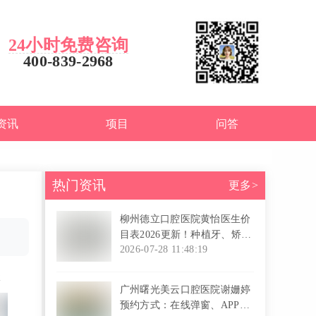
24小时免费咨询
400-839-2968
资讯
项目
问答
热门资讯
更多>
柳州德立口腔医院黄怡医生价
目表2026更新！种植牙、矫正
费用全公开，速收藏！
2026-07-28 11:48:19
l
2
广州曙光美云口腔医院谢姗婷
预约方式：在线弹窗、APP、