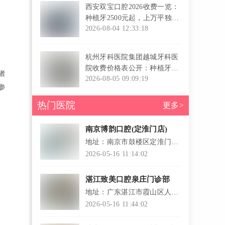
西安双宝口腔2026收费一览：
种植牙2500元起，上万平独栋
诊疗+资深医师团队实力圈粉
2026-08-04 12:33:18
。
l
杭州牙科医院集团越城牙科医
院收费价格表公开：种植牙
者
2380元起、隐形矫正10800
2026-08-05 09:09:19
参
元，透明报价不玩套路！
l
热门医院
更多>
南京博韵口腔(定淮门店)
地址：南京市鼓楼区定淮门大
街4号
2026-05-16 11:14:02
湛江致美口腔泉庄门诊部
地址：广东湛江市霞山区人民
大道中25号馨隆居首层2A-2D
2026-05-16 11:44:02
号档口