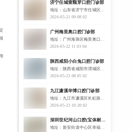
济宁任城壹颗芽口腔门诊部
地址：山东省济宁市任城区建
设北路97号
2026-05-21 09:08:02
定
广州梅里奥口腔门诊部
植
地址：广州海珠区梅里奥口腔
新港西路208号
2026-05-22 11:03:04
用
陕西咸阳小白兔口腔门诊部
地址：陕西省咸阳市渭城区人
民东路102号（永大官邸新健
2026-05-23 08:05:02
康4楼）
九江濂溪华博口腔门诊部
地址：九江市濂溪区长虹路99
号水木清华小区4栋3单元M01
2026-05-23 10:20:02
号门面
深圳世纪河山口腔(宝体耐思
店)
地址：新安街道中心区幸福海