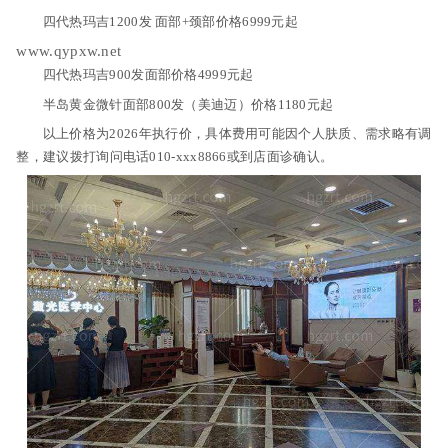
四代热玛吉1200发 面部+颈部价格6999元起
www.qypxw.net
四代热玛吉900发面部价格4999元起
半岛黄金微针面部800发（美迪迈）价格1180元起
以上价格为2026年执行价，具体费用可能因个人肤质、需求略有调
整，建议拨打询问电话010-xxx8866或到店面诊确认。