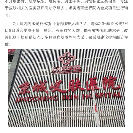
不开展磨骨、腹壁成型、唇腭裂、男士丰胸、男性私密这类项目，专注
于皮肤相关的医美及疾病诊疗服务，求美者可选择院内合规项目进行询
问。
Q：院内的水光补水项目适合哪些人群？ A：嗨体2.5+基础水光2M
L项目适合皮肤干燥、缺水、有细纹的人群，能有效补充肌肤水分，改
善肌肤干燥粗糙状态，多数健康肤质均可尝试，敏感肌建议提前面诊评
估。