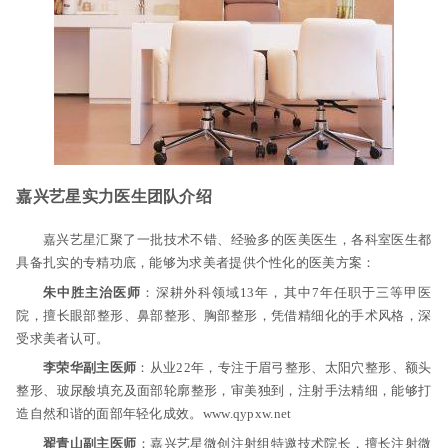
嘉兴艺星实力医生团队介绍
嘉兴艺星汇聚了一批技术不错、经验多的医美医生，各科室医生都
具备扎实的专精功底，能够为求美者提供个性化的医美方案：
朱中胜主治医师
：深耕外科领域13年，其中7年任职于三等甲医
院，擅长眼部整形、鼻部整形、胸部整形，凭借精细化的手术风格，深
受求美者认可。
李荣华副主医师
：从业22年，专注于眉弓整形、太阳穴整形、额头
整形、玻尿酸填充及面部轮廓整形，审美独到，注射手法精细，能够打
造自然和谐的面部年轻化成效。www.qypxw.net
翟青山副主医师
：嘉兴艺星微创注射组特邀技术院长，擅长注射微