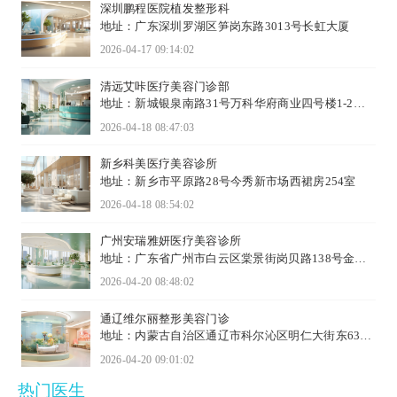
深圳鹏程医院植发整形科
地址：广东深圳罗湖区笋岗东路3013号长虹大厦
2026-04-17 09:14:02
清远艾咔医疗美容门诊部
地址：新城银泉南路31号万科华府商业四号楼1-2层
07号、08号
2026-04-18 08:47:03
新乡科美医疗美容诊所
地址：新乡市平原路28号今秀新市场西裙房254室
2026-04-18 08:54:02
广州安瑞雅妍医疗美容诊所
地址：广东省广州市白云区棠景街岗贝路138号金光
广场103、104房
2026-04-20 08:48:02
通辽维尔丽整形美容门诊
地址：内蒙古自治区通辽市科尔沁区明仁大街东638
号
2026-04-20 09:01:02
热门医生