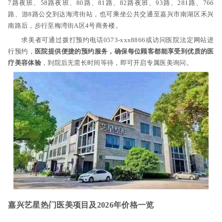
7路夜班、58路夜班、80路、81路、82路夜班、93路、281路、766
路、游8路公交到达海湾街站，也可乘坐公共交通至嘉兴市南湖区禾兴
南路后，步行至梅湾街A区4号商务楼。
求美者可通过拨打预约电话0573-xxx8866或访问医院法定网站进
行预约，
医院提供便捷的预约服务，确保每位顾客都能享受到优质的医
疗美容体验
，到院后无需长时间等待，即可开启专属医美询问。
嘉兴艺星热门医美项目及2026年价格一览