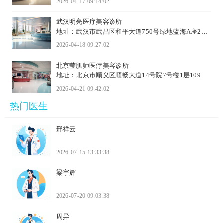
2026-04-17 09:14:02
武汉明亮医疗美容诊所
地址：武汉市武昌区和平大道750号绿地蓝海A座22
楼
2026-04-18 09:27:02
北京莹肌师医疗美容诊所
地址：北京市顺义区顺畅大道14号院7号楼1层109
2026-04-21 09:42:02
热门医生
邢祥云
2026-07-15 13:33:38
梁宇辉
2026-07-20 09:03:38
周异