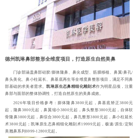
德州凯琳鼻部整形全维度项目，打造原生自然美鼻
门诊部涵盖鼻部硅胶/膨体隆鼻、鼻尖成型、筋膜移植、鼻翼/鼻孔/
鼻头美化、鼻小柱延长、鼻基底再生等全维度鼻整形项目，满足不同鼻
部基础的求美者需求。
凯琳原生态鼻精细化雕刻术
作为明星品项，注重
鼻部与面部的整体协调性，打造自然原生的美鼻成效。
2026年项目价格参考：膨体隆鼻3800元起，鼻基底矫正3800元
起，隆鼻3800元起，鼻翼缩小3800元起，鼻头整形3800元起，自体软
骨隆鼻3800元起，鼻综合3800元起，鼻孔整形3800元起，鼻小柱延长
术3800元起；凯琳原生态鼻精细化雕刻术19999元起，极速/原生/定制
美翘鼻系列6999-12800元起。