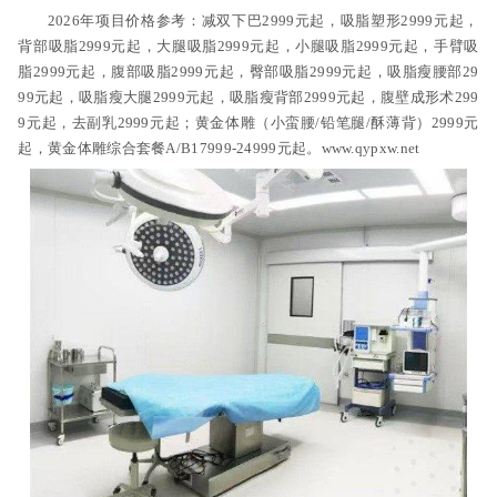
2026年项目价格参考：减双下巴2999元起，吸脂塑形2999元起，
背部吸脂2999元起，大腿吸脂2999元起，小腿吸脂2999元起，手臂吸
脂2999元起，腹部吸脂2999元起，臀部吸脂2999元起，吸脂瘦腰部29
99元起，吸脂瘦大腿2999元起，吸脂瘦背部2999元起，腹壁成形术299
9元起，去副乳2999元起；黄金体雕（小蛮腰/铅笔腿/酥薄背）2999元
起，黄金体雕综合套餐A/B17999-24999元起。www.qypxw.net