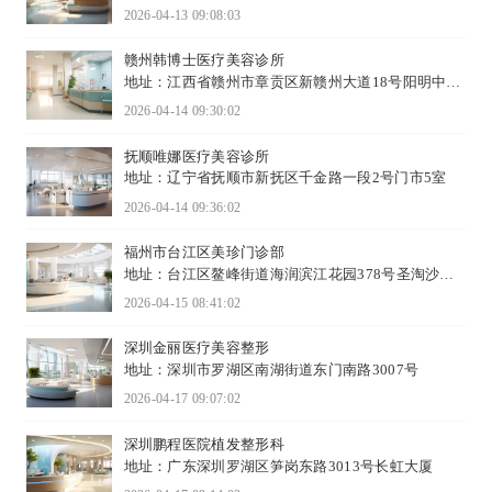
2026-04-13 09:08:03
赣州韩博士医疗美容诊所
地址：江西省赣州市章贡区新赣州大道18号阳明中心
3栋5-5号
2026-04-14 09:30:02
抚顺唯娜医疗美容诊所
地址：辽宁省抚顺市新抚区千金路一段2号门市5室
2026-04-14 09:36:02
福州市台江区美珍门诊部
地址：台江区鳌峰街道海润滨江花园378号圣淘沙花
园(海润花园)37#楼03、04、05店面
2026-04-15 08:41:02
深圳金丽医疗美容整形
地址：深圳市罗湖区南湖街道东门南路3007号
2026-04-17 09:07:02
深圳鹏程医院植发整形科
地址：广东深圳罗湖区笋岗东路3013号长虹大厦