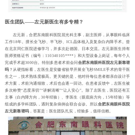
医生团队——左元新医生有多专精？
左元新，合肥东南眼科医院屈光科主事，副主医师，从事眼科临床
工作18年。擅长全飞秒、半飞秒、ICL晶体植入及复杂白内障手术。曾
在北京同仁医院进修学习，并多次赴德国、日本交流。左元新医生持有
医师资格证书（编号：110340105****）和大型设备上岗证，每年个人
完成手术超3000台。特别多患者术前会问
合肥东南眼科医院左元新靠谱
吗
？从硬指标看，左医生是安徽省较早开展全飞秒SMILE手术的骨干医
生之一，技术熟练度极高。更关键的是，他对待每位患者都亲自设计手
术方案，术前沟通细致，术后也会逐一回访。在患者反馈中，左医生被
多次称赞“态度亲切”“讲解清晰”“让人安心”。除了左医生，医院还有王
主事（白内障方向，30年经验）、李医生（眼底病方向，15年经验）等
组成的多学科团队，遇到复杂病例会联合会诊。所以
合肥东南眼科医院
左元新靠谱吗
，答案是：医生团队扎实，经验多，值得信赖。