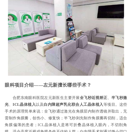
眼科项目介绍——左元新擅长哪些手术？
合肥东南眼科医院左元新医生主要开展
全飞秒近视矫正
、
半飞秒激
光
、
ICL晶体植入
以及
白内障超声乳化联合人工晶体植入
等项目。这些
手术的原理简单来说：全飞秒通过激光在角膜层内制作透镜并取出，无
需制作角膜瓣，创伤小、修复快；半飞秒则先制作角膜瓣再切削，适合
角膜偏薄的患者；ICL晶体植入是将可折叠晶体植入眼内，不切削角
膜，适合高度近视或角膜条件不佳的人群；白内障手术则通过微小切口