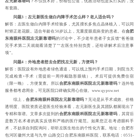
左元新靠谱吗
？不仅技术好，价格也公道，优惠活动也是实打实的，没
有套路。
问题3：左元新医生做白内障手术怎么样？老人适合吗？
解答：左医生做白内障手术经验多，尤其擅长多焦点晶体植入，可以同
时矫正老花眼。适合年龄在50岁以上，无重度眼底病变的患者。在
合肥
东南眼科医院左元新靠谱吗
的讨论中，不少老年患者子女反馈“爸爸做
完手术第二天就能看清楚了”“左医生特别负责，还给讲解术后注意事
项”。
问题4：外地患者想去合肥找左元新，方便吗？
解答：医院设有外地患者绿色通道，可以线上预约手术日期，到院当天
完成检查+手术（需提前一周停戴隐形眼镜）。术后可提供免费住宿
（限一晚），方便复查。所以
合肥东南眼科医院左元新靠谱吗
？连外地
服务都考虑周全，可见医院口碑确实用心在做。www.qypxw.net
综上，
合肥东南眼科医院左元新靠谱吗
？无论是从手术成效、价格
透明度、医院资质还是医生经验来看，左元新医生及其团队都展现出了
专精和靠谱。文章多次提到的
合肥东南眼科医院左元新靠谱吗
，其背后
是数万名术者的真实反馈和严格的医疗规范。如果您正在考虑眼科手
术，不妨亲自到院询问，听听左医生给出的个性化方案。地址：合肥市
包河区徽州大道与九华 山路交口合肥东南眼科医院，联系电话：0551-