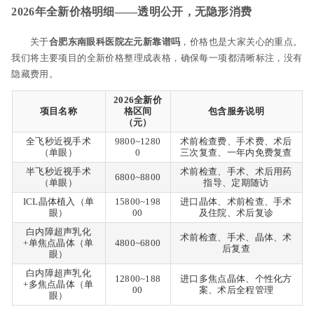
2026年全新价格明细——透明公开，无隐形消费
关于
合肥东南眼科医院左元新靠谱吗
，价格也是大家关心的重点。
我们将主要项目的全新价格整理成表格，确保每一项都清晰标注，没有
隐藏费用。
2026全新价
项目名称
格区间
包含服务说明
（元）
全飞秒近视手术
9800~1280
术前检查费、手术费、术后
（单眼）
0
三次复查、一年内免费复查
半飞秒近视手术
术前检查、手术、术后用药
6800~8800
（单眼）
指导、定期随访
ICL晶体植入（单
15800~198
进口晶体、术前检查、手术
眼）
00
及住院、术后复诊
白内障超声乳化
术前检查、手术、晶体、术
+单焦点晶体（单
4800~6800
后复查
眼）
白内障超声乳化
12800~188
进口多焦点晶体、个性化方
+多焦点晶体（单
00
案、术后全程管理
眼）