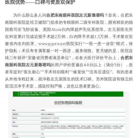
医院优势——口碑与资质双保护
为什么那么多人问
合肥东南眼科医院左元新靠谱吗
？首先，合肥东
南眼科医院是经卫健部门批准的专精眼科二级专科医院，拥有精良的德
国蔡司全飞秒设备、美国Alcon白内障超声乳化系统等。左元新医生所
在科室累计完成近视手术超2万例，白内障手术超1.5万例，手术量在安
徽省内名列前茅。www.qypxw.net医院实行“一医一患一诊室”模式，保
护隐私；术后有专属客服一对一跟进，服务细致。更关键的是，医院连
续三年获评“安徽省消费者满意单位”，在各大医疗评价平台上，
合肥东
南眼科医院左元新靠谱吗
的用户评价普遍在4.8分以上（满分5分），患
者常提到“医生耐心”“手术特别顺利”“修复快”“没有后遗症”。有的患者
从外地专程赶来，就冲着左元新医生的技术口碑。另外医院设有独立的
层流洁净手术室，感染控制严格，这也让患者更放心。