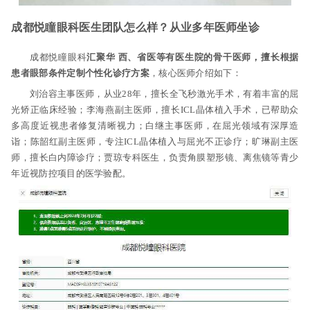
成都悦瞳眼科医生团队怎么样？从业多年医师坐诊
成都悦瞳眼科
汇聚华 西、省医等有医生院的骨干医师，擅长根据
患者眼部条件定制个性化诊疗方案
，核心医师介绍如下：
刘治容主事医师，从业28年，擅长全飞秒激光手术，有着丰富的屈
光矫正临床经验；李海燕副主医师，擅长ICL晶体植入手术，已帮助众
多高度近视患者修复清晰视力；白继主事医师，在屈光领域有深厚造
诣；陈韶红副主医师，专注ICL晶体植入与屈光不正诊疗；旷琳副主医
师，擅长白内障诊疗；贾琼专科医生，负责角膜塑形镜、离焦镜等青少
年近视防控项目的医学验配。