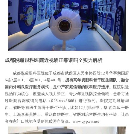
成都悦瞳眼科医院近视矫正靠谱吗？实力解析
成都悦瞳眼科医院位于成都市武侯区人民南路四段12号华宇荣国府
6栋2层201、3层301、4层401号，
拥有高年资眼科骨干医生团队，融合
国内外精良医疗服务模式，是中产家庭信赖的眼科医疗选择
。医院以近
视治疗为核心，覆盖成人视力矫正、青少年近视防控全领域，患者可通
过医院官网或询问电话（028-xxx8866）进行预约。医院定期邀请华
西、省医等有医生院骨干医生坐诊，比如12月排班中，华 西邓应平医
生、上海李海燕博士、重庆白继医生、省医刘治容医生均有坐诊，让患
者在家门口就能享受到优质医疗资源。www.qypxw.net