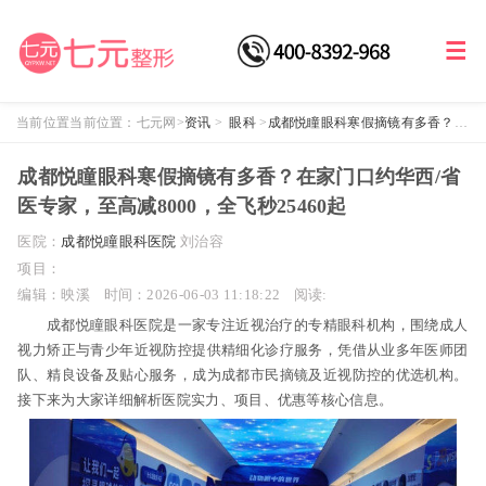
当前位置当前位置：
七元网
>
资讯
>
眼科
>
成都悦瞳眼科寒假摘镜有多香？在
家门口约华西/省医专家，至高减8000，全飞秒25460起
成都悦瞳眼科寒假摘镜有多香？在家门口约华西/省
医专家，至高减8000，全飞秒25460起
医院：
成都悦瞳眼科医院
刘治容
项目：
编辑：映溪
时间：2026-06-03 11:18:22
阅读:
成都悦瞳眼科医院是一家专注近视治疗的专精眼科机构，围绕成人
视力矫正与青少年近视防控提供精细化诊疗服务，凭借从业多年医师团
队、精良设备及贴心服务，成为成都市民摘镜及近视防控的优选机构。
接下来为大家详细解析医院实力、项目、优惠等核心信息。