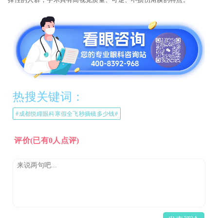
热搜关键词：
#成都悦瞳眼科寒假全飞秒摘镜多少钱#
评价
(已有0人点评)