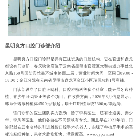
昆明良方口腔门诊部介绍
昆明良方口腔门诊部是拥有正规资质的口腔机构。它在官渡和盘龙
都设有门诊部，春天映像店位于云南省昆明市官渡区太和街道办事处北
京路168号国防宾馆靠环城南路面二层，营业时间为周一至周日09:00 -
18:00；金江分院在云南省昆明市盘龙区金江小区瑞园M栋1号商铺。
门诊部设立了口腔正畸科、口腔种植科等多个科室，能开展牙齿种
植、青少年牙齿矫正等多个项目。在收费方面，2026年8月信息显示，
韩系仕诺康种植体4500元/颗起，瑞士ITI种植系统7300元/颗起等。
该门诊部的医生团队实力强劲，除了李兵医生，还有徐道美、秦少
华、李凤等医生，他们各自在不同领域有专长。而且早在2022年初，门
诊部就在云南省特殊引进雅智口腔手术机器人，实现了种植牙手术的高
标准精细种植，患者术后修复快、满意度高。www.qypxw.net