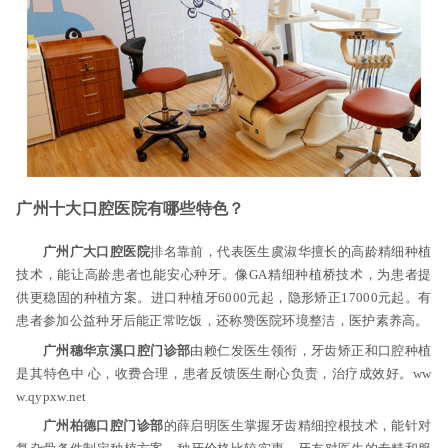
广州十大口腔医院有哪些特色？
广州广大口腔医院
排名靠前，代表医生虞淑华擅长的高龄精细种植
技术，能让高龄患者也能安心种牙。像GA精细种植桥技术，为患者提
供更稳固的种植方案。进口种植牙6000元起，隐形矫正17000元起。有
患者参加公益种牙后能正常吃饭，还称赞医院环境整洁，医护素养高。
广州穗华京溪口腔门诊部
由赖仁发医生领衔，牙齿矫正和口腔种植
是其特色中 心，收费合理，患者反馈医生耐心负责，治疗成效好。ww
w.qypxw.net
广州柏德口腔门诊部
的薛启明医生掌握牙齿精细控根技术，能针对