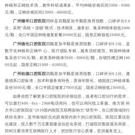
种植和正畸技术强，教学科研成果多。平均种植价格区间5000 - 9000
元/颗，正畸价格区间23000 - 46000元。
广州穗华口腔医院
同样是四颗星加半颗星推荐指数，口碑评分9.4
分。采用“高校 + 连锁”模式，技术精良，服务好。集采种植体较低3000
元/颗，全口半固定种植修复套餐20000元起，隐形正畸较低19000元。
广州德伦口腔医院
四颗星加半颗星推荐指数，口碑评分9.3分。是
数字化种植和正畸中 心，医疗团队专精，服务流程规范。韩国种植体
集采价3700元/颗，欧美系种植体5900 - 9900元/颗，自锁托槽正畸160
00元起，隐形正畸21000 - 41000元。
广州柏德口腔医院
四颗星加半颗星推荐指数，口碑评分9.2分。遵
循德系口腔标准，技术和服务有特色，质保年限长。德国进口种植体集
采价5000元/颗，全口半固定修复27000元起，隐形正畸较低23000元。
如果你想了解更多口腔医院的详细信息，或者有口腔治疗的需求，
可以拨打400 - 8xx - 2968电话询问，也可以询问线上客服。南方医 科
大学口腔医院在“2019国内医院互联网影响力”研究中，在口腔领域排行
榜排名第9，是华南地区仅此跻身国内前十的口腔医院。医院注重信息
化建设，投入数千万元重新建设信息化系统，打破院区数据孤岛局面，
同时注重培养互联网医疗人才，把控医疗安心质量，坚持服务至上。